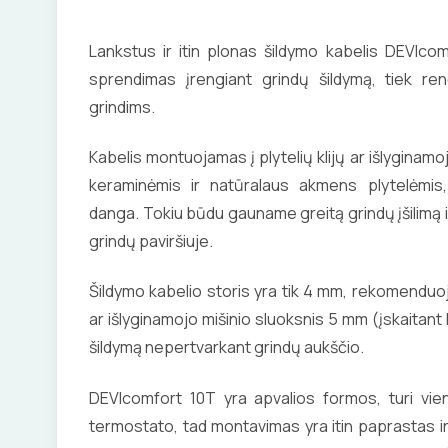
Lankstus ir itin plonas šildymo kabelis DEVIco
sprendimas įrengiant grindų šildymą, tiek r
grindims.
Kabelis montuojamas į plytelių klijų ar išlyginamo
keraminėmis ir natūralaus akmens plytelėmis, 
danga. Tokiu būdu gauname greitą grindų įšilimą 
grindų paviršiuje.
Šildymo kabelio storis yra tik 4 mm, rekomenduoj
ar išlyginamojo mišinio sluoksnis 5 mm (įskaitant 
šildymą nepertvarkant grindų aukščio.
DEVIcomfort 10T yra apvalios formos, turi vie
termostato, tad montavimas yra itin paprastas ir