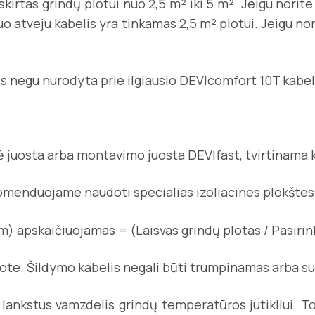
 skirtas grindų plotui nuo 2,5 m² iki 5 m². Jeigu nori
uo atveju kabelis yra tinkamas 2,5 m² plotui. Jeigu no
nis negu nurodyta prie ilgiausio DEVIcomfort 10T kabel
usė juosta arba montavimo juosta DEVIfast, tvirtinama 
ekomenduojame naudoti specialias izoliacines plokštes 
 apskaičiuojamas = (Laisvas grindų plotas / Pasirinkt
ote. Šildymo kabelis negali būti trumpinamas arba su
 lankstus vamzdelis grindų temperatūros jutikliui. T