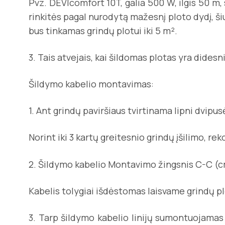
Pvz. DEVIcomfort 10T, galia 500 W, ilgis 50 m,
rinkitės pagal nurodytą mažesnį ploto dydį, ši
bus tinkamas grindų plotui iki 5 m².
3. Tais atvejais, kai šildomas plotas yra dides
Šildymo kabelio montavimas:
1. Ant grindų paviršiaus tvirtinama lipni dvip
Norint iki 3 kartų greitesnio grindų įšilimo, r
2. Šildymo kabelio Montavimo žingsnis C-C (cm)
Kabelis tolygiai išdėstomas laisvame grindų pl
3. Tarp šildymo kabelio linijų sumontuojamas