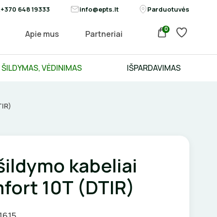
+370 648 19333
info@epts.lt
Parduotuvės
0
Apie mus
Partneriai
ŠILDYMAS, VĖDINIMAS
IŠPARDAVIMAS
TIR)
 šildymo kabeliai
fort 10T (DTIR)
1615