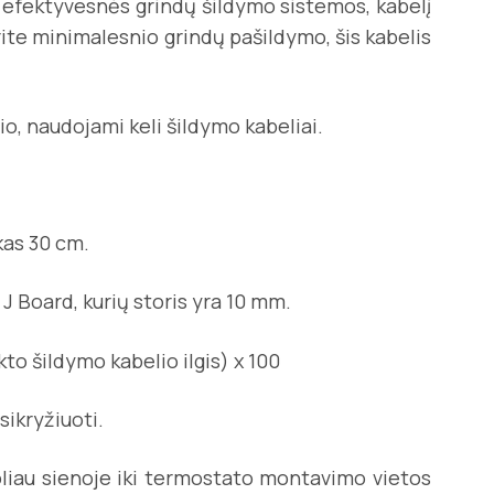
te efektyvesnės grindų šildymo sistemos, kabelį
rite minimalesnio grindų pašildymo, šis kabelis
io, naudojami keli šildymo kabeliai.
kas 30 cm.
J Board, kurių storis yra 10 mm.
o šildymo kabelio ilgis) x 100
sikryžiuoti.
oliau sienoje iki termostato montavimo vietos