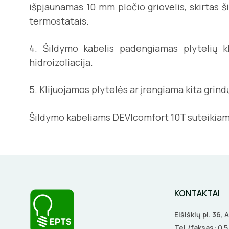
išpjaunamas 10 mm pločio griovelis, skirtas š
termostatais.
4. Šildymo kabelis padengiamas plytelių k
hidroizoliacija.
5. Klijuojamos plytelės ar įrengiama kita grind
Šildymo kabeliams DEVIcomfort 10T suteikia
KONTAKTAI
Eišiškių pl. 36,
Tel./faksas:
0 