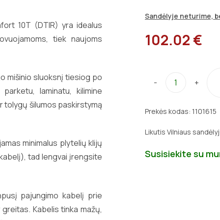
Sandėlyje neturime, be
mfort 10T (DTIR) yra idealus
102.02 €
enovuojamoms, tiek naujoms
jo mišinio sluoksnį tiesiog po
-
+
parketu, laminatu, kilimine
ir tolygų šilumos paskirstymą
Prekės kodas:
1101615
Likutis Vilniaus sandėly
amas minimalus plytelių klijų
Susisiekite su m
kabelį), tad lengvai įrengsite
npusį pajungimo kabelį prie
 greitas. Kabelis tinka mažų,