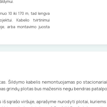
šildymui.
 nuo 10 iki 170 m, tad lengva
jektui. Kabelio tvirtinimui
tėje, arba montavimo juosta
otas. Šildymo kabelis nemontuojamas po stacionariais
mas grindų plotas bus mažesnis negu bendras patalpo
lis iš sąrašo viršuje, aprašyme nurodyti plota