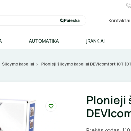
Kontaktai
Paieška
A
AUTOMATIKA
ĮRANKIAI
Šildymo kabeliai
Plonieji šildymo kabeliai DEVIcomfort 10T (D
Plonieji
DEVIcom
Prekės kodas: 110