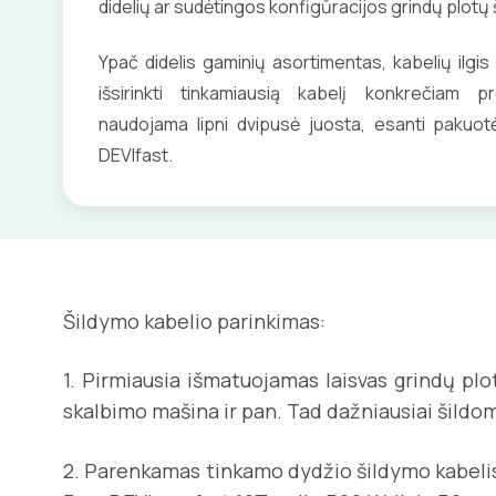
didelių ar sudėtingos konfigūracijos grindų plotų 
Ypač didelis gaminių asortimentas, kabelių ilgis
išsirinkti tinkamiausią kabelį konkrečiam pro
naudojama lipni dvipusė juosta, esanti pakuo
DEVIfast.
Šildymo kabelio parinkimas:
1. Pirmiausia išmatuojamas laisvas grindų pl
skalbimo mašina ir pan. Tad dažniausiai šildo
2. Parenkamas tinkamo dydžio šildymo kabe