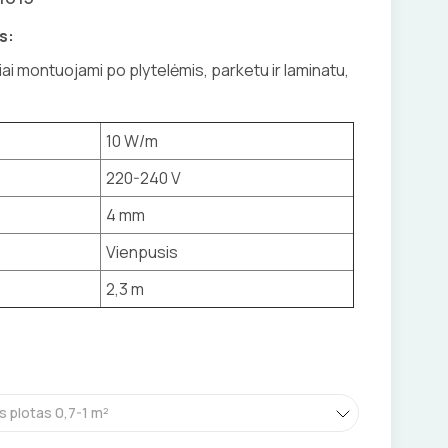
s:
liai montuojami po plytelėmis, parketu ir laminatu,
10 W/m
220-240 V
4 mm
Vienpusis
2,3 m
s plotas 0,7-1 m²