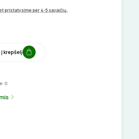
t pristatysime per 4-5 savaičių.
Į krepšelį
je:
0
umis