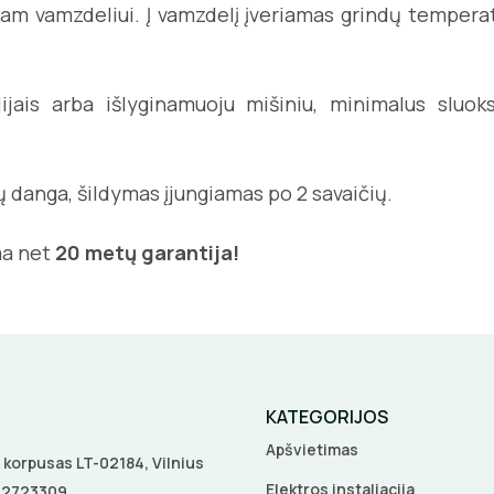
iam vamzdeliui. Į vamzdelį įveriamas grindų temperatū
lijais arba išlyginamuoju mišiniu, minimalus sl
ų danga, šildymas įjungiamas po 2 savaičių.
ma net
20 metų garantija!
KATEGORIJOS
Apšvietimas
 A korpusas LT-02184, Vilnius
Elektros instaliacija
5 2723309