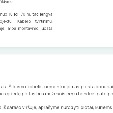
šildymui.
 nuo 10 iki 170 m, tad lengva
jektui. Kabelio tvirtinimui
tėje, arba montavimo juosta
otas. Šildymo kabelis nemontuojamas po stacionariais
mas grindų plotas bus mažesnis negu bendras patalpo
lis iš sąrašo viršuje, aprašyme nurodyti plota