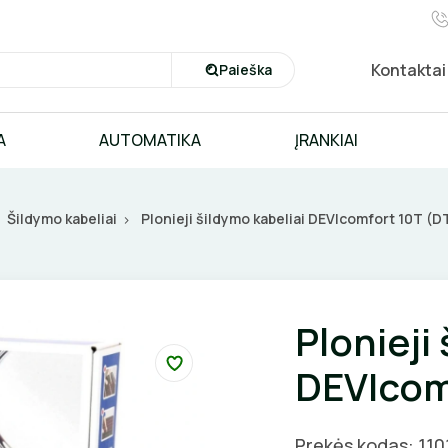
Kontaktai
Paieška
A
AUTOMATIKA
ĮRANKIAI
Šildymo kabeliai
Plonieji šildymo kabeliai DEVIcomfort 10T (D
Plonieji
DEVIcom
Prekės kodas: 110