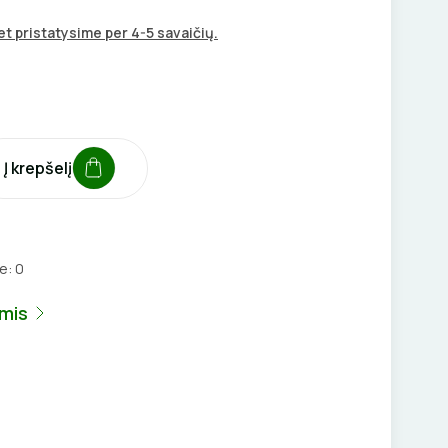
t pristatysime per 4-5 savaičių.
Į krepšelį
je:
0
umis