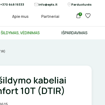
+370 648 19333
info@epts.lt
Parduotuvės
0
Apie mus
Partneriai
ŠILDYMAS, VĖDINIMAS
IŠPARDAVIMAS
TIR)
 šildymo kabeliai
fort 10T (DTIR)
1615