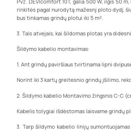
Pvz. DEVIcomfort 10T, galia 500 W, ilgis 50 m,
rinkitės pagal nurodytą mažesnį ploto dydį, ši
bus tinkamas grindų plotui iki 5 m².
3. Tais atvejais, kai šildomas plotas yra dides
Šildymo kabelio montavimas:
1. Ant grindų paviršiaus tvirtinama lipni dvip
Norint iki 3 kartų greitesnio grindų įšilimo, r
2. Šildymo kabelio Montavimo žingsnis C-C (cm)
Kabelis tolygiai išdėstomas laisvame grindų pl
3. Tarp šildymo kabelio linijų sumontuojamas