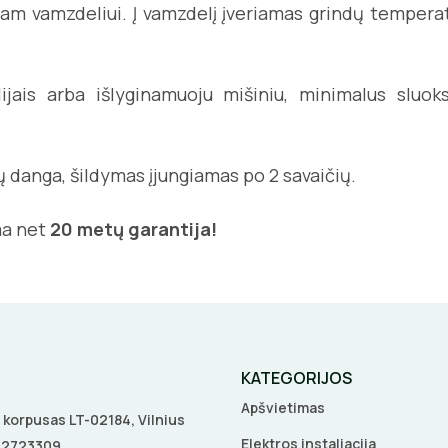
iam vamzdeliui. Į vamzdelį įveriamas grindų temperatū
lijais arba išlyginamuoju mišiniu, minimalus sl
ų danga, šildymas įjungiamas po 2 savaičių.
ma net
20 metų garantija!
KATEGORIJOS
Apšvietimas
 A korpusas LT-02184, Vilnius
Elektros instaliacija
5 2723309