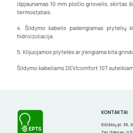
išpjaunamas 10 mm pločio griovelis, skirtas š
termostatais.
4. Šildymo kabelis padengiamas plytelių k
hidroizoliacija.
5. Klijuojamos plytelės ar įrengiama kita grind
Šildymo kabeliams DEVIcomfort 10T suteikia
KONTAKTAI
Eišiškių pl. 36,
Tel./faksas:
0 