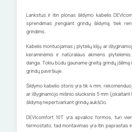
Lankstus ir itin plonas šildymo kabelis DEVIco
sprendimas įrengiant grindų šildymą, tiek r
grindims.
Kabelis montuojamas į plytelių klijų ar išlyginamo
keraminėmis ir natūralaus akmens plytelėmis, 
danga. Tokiu būdu gauname greitą grindų įšilimą 
grindų paviršiuje.
Šildymo kabelio storis yra tik 4 mm, rekomenduoj
ar išlyginamojo mišinio sluoksnis 5 mm (įskaitant 
šildymą nepertvarkant grindų aukščio.
DEVIcomfort 10T yra apvalios formos, turi vie
termostato, tad montavimas yra itin paprastas ir