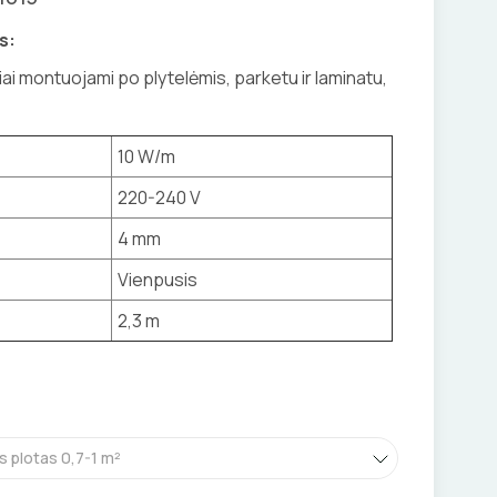
s:
liai montuojami po plytelėmis, parketu ir laminatu,
10 W/m
220-240 V
4 mm
Vienpusis
2,3 m
s plotas 0,7-1 m²