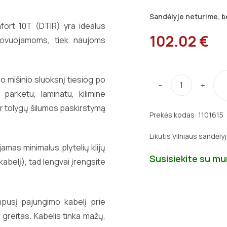
Sandėlyje neturime, be
mfort 10T (DTIR) yra idealus
102.02 €
enovuojamoms, tiek naujoms
jo mišinio sluoksnį tiesiog po
-
+
parketu, laminatu, kilimine
ir tolygų šilumos paskirstymą
Prekės kodas:
1101615
Likutis Vilniaus sandėly
amas minimalus plytelių klijų
Susisiekite su m
kabelį), tad lengvai įrengsite
npusį pajungimo kabelį prie
 greitas. Kabelis tinka mažų,