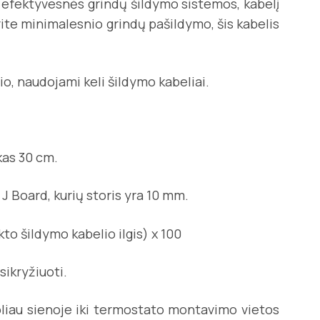
te efektyvesnės grindų šildymo sistemos, kabelį
rite minimalesnio grindų pašildymo, šis kabelis
io, naudojami keli šildymo kabeliai.
kas 30 cm.
J Board, kurių storis yra 10 mm.
o šildymo kabelio ilgis) x 100
sikryžiuoti.
oliau sienoje iki termostato montavimo vietos