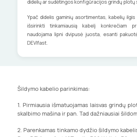
didelių ar sudėtingos konfigūracijos grindų plotų 
Ypač didelis gaminių asortimentas, kabelių ilgis
išsirinkti tinkamiausią kabelį konkrečiam pro
naudojama lipni dvipusė juosta, esanti pakuo
DEVIfast.
Šildymo kabelio parinkimas:
1. Pirmiausia išmatuojamas laisvas grindų pl
skalbimo mašina ir pan. Tad dažniausiai šildo
2. Parenkamas tinkamo dydžio šildymo kabe