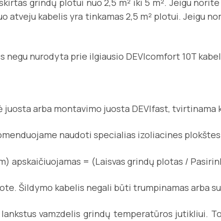
 skirtas grindų plotui nuo 2,5 m² iki 5 m². Jeigu nori
uo atveju kabelis yra tinkamas 2,5 m² plotui. Jeigu no
nis negu nurodyta prie ilgiausio DEVIcomfort 10T kabel
usė juosta arba montavimo juosta DEVIfast, tvirtinama 
ekomenduojame naudoti specialias izoliacines plokštes 
 apskaičiuojamas = (Laisvas grindų plotas / Pasirinkt
ote. Šildymo kabelis negali būti trumpinamas arba su
 lankstus vamzdelis grindų temperatūros jutikliui. T