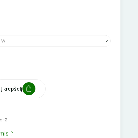
0 W
Į krepšelį
je:
2
umis