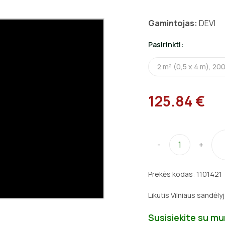
Gamintojas:
DEVI
Pasirinkti:
2 m² (0,5 x 4 m), 20
125.84 €
-
+
Prekės kodas:
1101421
Likutis Vilniaus sandėly
Susisiekite su m