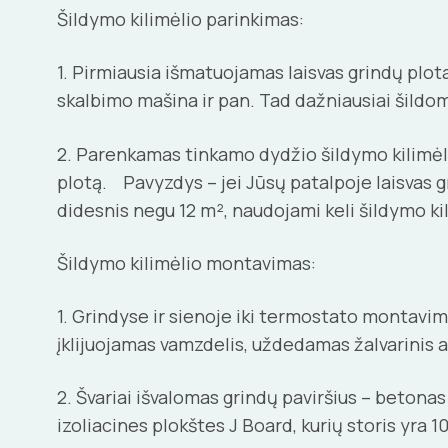
Šildymo kilimėlio parinkimas:
1. Pirmiausia išmatuojamas laisvas grindų plot
skalbimo mašina ir pan. Tad dažniausiai šildo
2. Parenkamas tinkamo dydžio šildymo kilimėlis
plotą. Pavyzdys – jei Jūsų patalpoje laisvas gri
didesnis negu 12 m², naudojami keli šildymo kil
Šildymo kilimėlio montavimas:
1. Grindyse ir sienoje iki termostato montavimo
įklijuojamas vamzdelis, uždedamas žalvarinis a
2. Švariai išvalomas grindų paviršius – betona
izoliacines plokštes J Board, kurių storis yra 