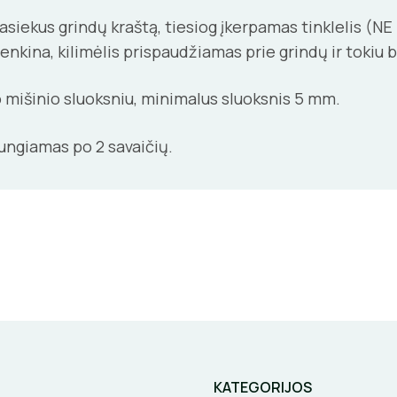
pasiekus grindų kraštą, tiesiog įkerpamas tinklelis (N
kina, kilimėlis prispaudžiamas prie grindų ir tokiu būd
 mišinio sluoksniu, minimalus sluoksnis 5 mm.
jungiamas po 2 savaičių.
KATEGORIJOS