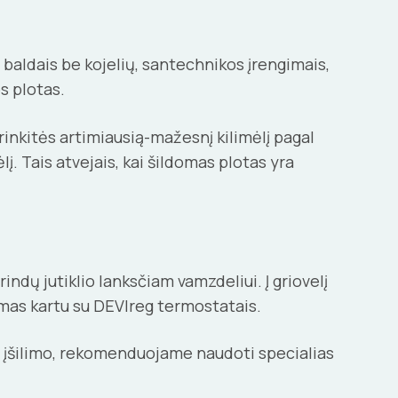
baldais be kojelių, santechnikos įrengimais,
s plotas.
inkitės artimiausią-mažesnį kilimėlį pagal
į. Tais atvejais, kai šildomas plotas yra
ndų jutiklio lanksčiam vamzdeliui. Į griovelį
iamas kartu su DEVIreg termostatais.
ndų įšilimo, rekomenduojame naudoti specialias