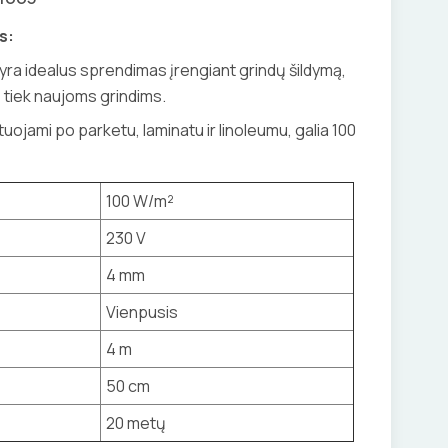
s:
I yra idealus sprendimas įrengiant grindų šildymą,
tiek naujoms grindims.
tuojami po parketu, laminatu ir linoleumu, galia 100
100 W/m²
230 V
4 mm
Vienpusis
4 m
50 cm
20 metų