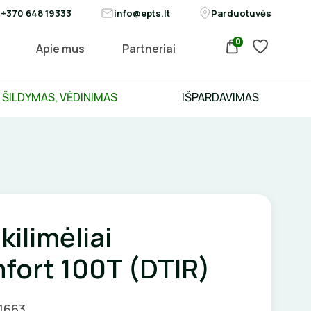
+370 648 19333
info@epts.lt
Parduotuvės
0
Apie mus
Partneriai
ŠILDYMAS, VĖDINIMAS
IŠPARDAVIMAS
kilimėliai
fort 100T (DTIR)
01663