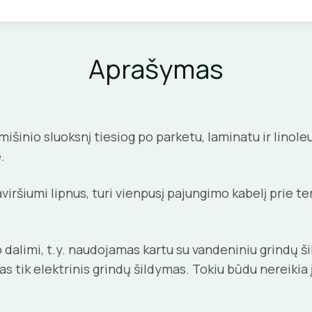
Aprašymas
išinio sluoksnį tiesiog po parketu, laminatu ir linol
.
viršiumi lipnus, turi vienpusį pajungimo kabelį prie t
dalimi, t.y. naudojamas kartu su vandeniniu grindų šild
k elektrinis grindų šildymas. Tokiu būdu nereikia įjun