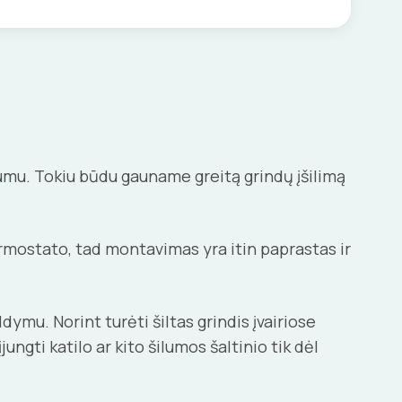
eumu. Tokiu būdu gauname greitą grindų įšilimą
ermostato, tad montavimas yra itin paprastas ir
ymu. Norint turėti šiltas grindis įvairiose
gti katilo ar kito šilumos šaltinio tik dėl