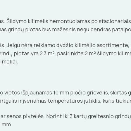
as. Šildymo kilimėlis nemontuojamas po stacionariais 
mas grindų plotas bus mažesnis negu bendras patalpo
. Jeigu nėra reikiamo dydžio kilimėlio asortimente, r
ndų plotas yra 2,3 m², pasirinkite 2 m² šildymo kilimėl
imėliai.
 vietos išpjaunamas 10 mm pločio griovelis, skirtas gri
ntgalis ir įveriamas temperatūros jutiklis, kuris tiek
s ar senos plytelės. Norint iki 3 kartų greitesnio gri
10 mm.