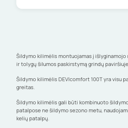
Šildymo kilimėlis montuojamas į išlyginamojo m
ir tolygų šilumos paskirstymą grindų paviršiuje
Šildymo kilimėlis DEVIcomfort 100T yra visu pa
greitas.
Šildymo kilimėlis gali būti kombinuoto šildymo 
patalpose ne šildymo sezono metu, naudojamas ti
kelių patalpų.