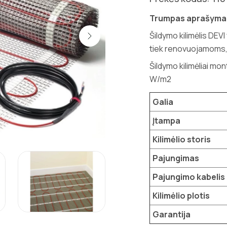
Trumpas aprašyma
Šildymo kilimėlis DEV
tiek renovuojamoms, 
Šildymo kilimėliai mon
W/m2
Galia
Įtampa
Kilimėlio storis
Pajungimas
Pajungimo kabelis
Kilimėlio plotis
Garantija