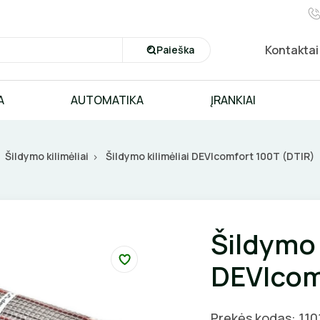
Kontaktai
Paieška
A
AUTOMATIKA
ĮRANKIAI
Šildymo kilimėliai
Šildymo kilimėliai DEVIcomfort 100T (DTIR)
Šildymo 
DEVIcom
Prekės kodas: 11