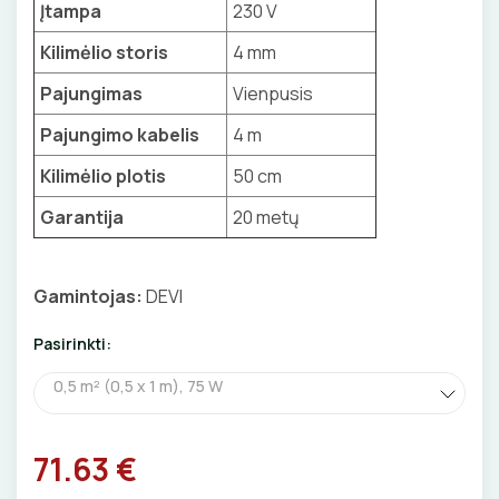
Įtampa
230 V
Izoliacinės plokštės
BŪGNAI KABELIŲ VYNIOJIMUI
VENTILIATORIAI
Kilimėlio storis
4 mm
GRĘŽIMO KARŪNOS, GRĄŽTAI
BATERIJOS
Pajungimas
Vienpusis
Pajungimo kabelis
4 m
GULSČIUKAI
EL. SKAMBUČIAI
Kilimėlio plotis
50 cm
ETIKEČIŲ SPAUSDINTUVAI
ŽAIBOSAUGA IR ĮŽEMINIMAS
Garantija
20 metų
PJOVIMO ĮRANKIAI
GELINĖS JUNGTYS
Gamintojas:
DEVI
KALIMO ĮRANKIAI
Pasirinkti:
LITAVIMO, KLIJAVIMO ĮRANKIAI
0,5 m² (0,5 x 1 m), 75 W
ELEKTRINIAI ĮRANKIAI
71.63 €
ŽYMEKLIAI