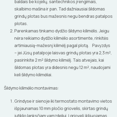
baldais be kojelių, santechnikos įrengimais,
skalbimo mašina ir pan. Tad dažniausiai šildomas
grindų plotas bus mažesnis negu bendras patalpos
plotas.
Parenkamas tinkamo dydžio šildymo kilimėlis. Jeigu
nėra reikiamo dydžio kilimėlio asortimente, rinkitės
artimiausią-mažesnį kilimėlį pagal plotą. Pavyzdys
– jei Jūsų patalpoje laisvas grindų plotas yra 2,3 m²,
pasirinkite 2 m² šildymo kilimėlį. Tais atvejais, kai
šildomas plotas yra didesnis negu 12 m², naudojami
keli šildymo kilimėliai.
Šildymo kilimėlio montavimas:
Grindyse ir sienoje iki termostato montavimo vietos
išpjaunamas 10 mm pločio griovelis, skirtas grindų
jutiklio lanksčiam vamzdeliui. Į griovelį įklijuojamas