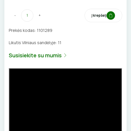
-
+
Į krepšelį
Prekės kodas:
1101289
Likutis Vilniaus sandėlyje:
11
Susisiekite su mumis