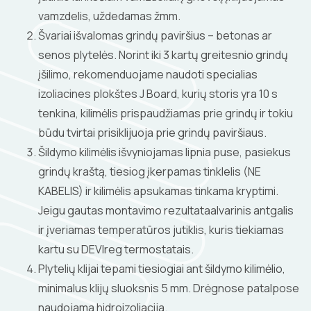
vamzdelis, uždedamas ž
mm.
Švariai išvalomas grindų paviršius – betonas ar
senos plytelės. Norint iki 3 kartų greitesnio grindų
įšilimo, rekomenduojame naudoti specialias
izoliacines plokštes J Board, kurių storis yra 10 s
tenkina, kilimėlis prispaudžiamas prie grindų ir tokiu
būdu tvirtai prisiklijuoja prie grindų paviršiaus.
Šildymo kilimėlis išvyniojamas lipnia puse, pasiekus
grindų kraštą, tiesiog įkerpamas tinklelis (NE
KABELIS) ir kilimėlis apsukamas tinkama kryptimi.
Jeigu gautas montavimo rezultataalvarinis antgalis
ir įveriamas temperatūros jutiklis, kuris tiekiamas
kartu su DEVIreg termostatais.
Plytelių klijai tepami tiesiogiai ant šildymo kilimėlio,
minimalus klijų sluoksnis 5 mm. Drėgnose patalpose
naudojama hidroizoliacija.