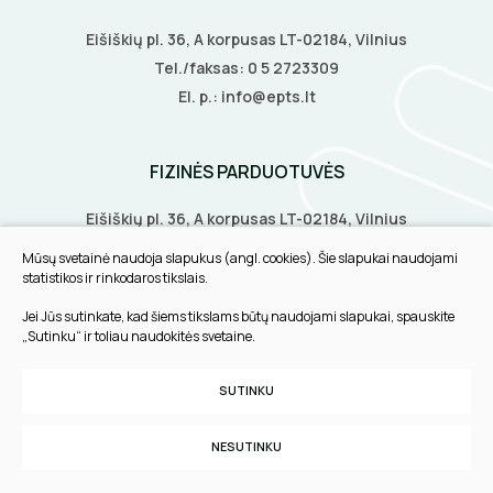
Eišiškių pl. 36, A korpusas LT-02184, Vilnius
Tel./faksas:
0 5 2723309
El. p.:
info@epts.lt
FIZINĖS PARDUOTUVĖS
Eišiškių pl. 36, A korpusas LT-02184, Vilnius
Biruliškių g. 8, LT-52168, Kaunas
Mūsų svetainė naudoja slapukus (angl. cookies). Šie slapukai naudojami
Tilžės g. 60, LT-91108, Klaipėda
statistikos ir rinkodaros tikslais.
Jei Jūs sutinkate, kad šiems tikslams būtų naudojami slapukai, spauskite
INFORMACIJA
„Sutinku“ ir toliau naudokitės svetaine.
Pirkimo taisyklės
SUTINKU
Slapukų parinktys
Privatumo politika
NESUTINKU