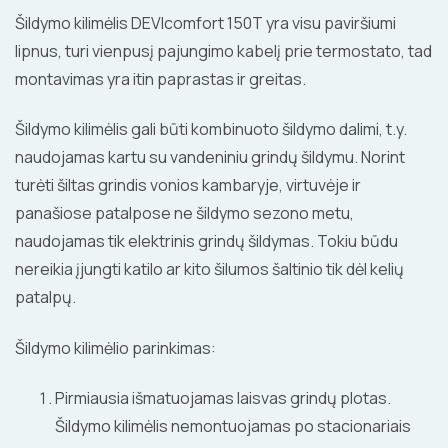
Šildymo kilimėlis DEVIcomfort 150T yra visu paviršiumi
lipnus, turi vienpusį pajungimo kabelį prie termostato, tad
montavimas yra itin paprastas ir greitas.
Šildymo kilimėlis gali būti kombinuoto šildymo dalimi, t.y.
naudojamas kartu su vandeniniu grindų šildymu. Norint
turėti šiltas grindis vonios kambaryje, virtuvėje ir
panašiose patalpose ne šildymo sezono metu,
naudojamas tik elektrinis grindų šildymas. Tokiu būdu
nereikia įjungti katilo ar kito šilumos šaltinio tik dėl kelių
patalpų.
Šildymo kilimėlio parinkimas:
Pirmiausia išmatuojamas laisvas grindų plotas.
Šildymo kilimėlis nemontuojamas po stacionariais