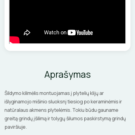
Aprašymas
Šildymo kilimėlis montuojamas į plytelių klijų ar
išlyginamojo mišinio sluoksnį tiesiog po keraminėmis ir
natūralaus akmens plytelėmis. Tokiu būdu gauname
greitą grindų įšilimą ir tolygų šilumos paskirstymą grindų
paviršiuje.