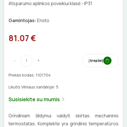
Izoliacinės plokštės
Atsparumo aplinkos poveikiui klasė - IP31
BŪGNAI KABELIŲ VYNIOJIMUI
VENTILIATORIAI
Gamintojas:
Ensto
GRĘŽIMO KARŪNOS, GRĄŽTAI
BATERIJOS
GULSČIUKAI
81.07 €
EL. SKAMBUČIAI
ETIKEČIŲ SPAUSDINTUVAI
ŽAIBOSAUGA IR ĮŽEMINIMAS
-
+
Į krepšelį
PJOVIMO ĮRANKIAI
GELINĖS JUNGTYS
Prekės kodas:
1101704
KALIMO ĮRANKIAI
Likutis Vilniaus sandėlyje:
5
LITAVIMO, KLIJAVIMO ĮRANKIAI
Susisiekite su mumis
ELEKTRINIAI ĮRANKIAI
Grindiniam šildymui valdyti skirtas mechaninis
ŽYMEKLIAI
termostatas. Komplekte yra grindinis temperatūros