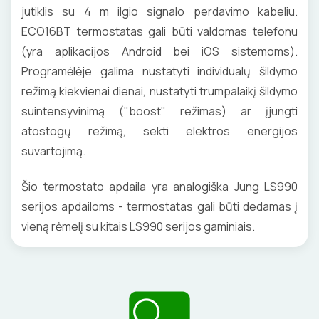
jutiklis su 4 m ilgio signalo perdavimo kabeliu.
ECO16BT termostatas gali būti valdomas telefonu
(yra aplikacijos Android bei iOS sistemoms).
Programėlėje galima nustatyti individualų šildymo
režimą kiekvienai dienai, nustatyti trumpalaikį šildymo
suintensyvinimą ("boost" režimas) ar įjungti
atostogų režimą, sekti elektros energijos
suvartojimą.
Šio termostato apdaila yra analogiška Jung LS990
serijos apdailoms - termostatas gali būti dedamas į
vieną rėmelį su kitais LS990 serijos gaminiais.