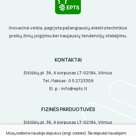
Inovacinė veikla, pagrįsta pažangiausių elektrotechnikos
prekių žinių įsigijimu bei naujausių tendencijų stebėjimu.
KONTAKTAI
Eišiškių pl. 36, A korpusas LT-02184, Vilnius
Tel./faksas:
0 5 2723309
El. p.:
info@epts.lt
FIZINĖS PARDUOTUVĖS
Eišiškių pl. 36, A korpusas LT-02184, Vilnius
Biruliškių g. 8, LT-52168, Kaunas
Mūsų svetainė naudoja slapukus (angl. cookies). Šie slapukai naudojami