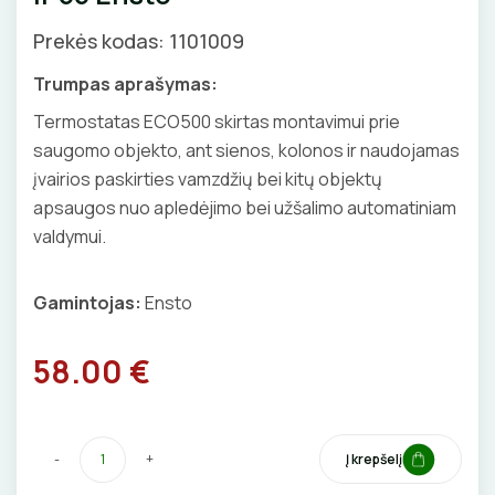
Priedai
KIRPIMO ĮRANKIAI
SKAITIKLIAI
GNYBTAI
Valdikliai, pulteliai
Pirties apšvietimas
Veidrodžių apsauga nuo rasojimo
Prekės kodas: 1101009
Judesio davikliai
Augalų apšvietimas
Instaliaciniai priedai
IZOLIACIJOS NUĖMIMO ĮRANKIAI
APSAUGA NUO VIRŠĮTAMPIŲ
ANTGALIAI
Trumpas aprašymas:
Šviestuvų priedai
Izoliacinės plokštės
Termostatas ECO500 skirtas montavimui prie
MATAVIMO ĮRANKIAI
VARIKLIO JUNGIKLIAI
KABELIAI, LAIDAI
saugomo objekto, ant sienos, kolonos ir naudojamas
Šildytuvai
įvairios paskirties vamzdžių bei kitų objektų
ĮRANKIŲ RINKINIAI
MYGTUKAI
ILGIKLIAI/ KIŠTUKAI
VANDENINIS ŠILDYMAS
apsaugos nuo apledėjimo bei užšalimo automatiniam
valdymui.
PIRŠTINĖS
IŠMANŪS NAMAI
IZOLIACINĖS JUOSTOS
Grindų šildymo vamzdžiai
VAMZDŽIŲ ŠILDYMAS
Grindų šildymo kolektoriai
CHEMIJA
DŪMŲ DETEKTORIAI
Gamintojas:
Ensto
SANDARIKLIAI
Vamzdžių apsauga nuo užšalimo
APSAUGA NUO APLEDĖJIMO
Terminės pavaro kolektoriams
Vamzdžių temperatūros palaikymas
DAIKTADĖŽĖS
SROVĖS TRANSFORMATORIAI
TERMO VAMZDELIAI, PIRŠTINĖS
58.00 €
Latakų, lietvamzdžių ir stogų apsauga nuo
ŠILDYMO VALDYMAS
Termostatai
apledėjimo
ŽIBINTUVĖLIAI
TVIRTINIMO DETALĖS
Radiatorių termostatai
Laiptų ir įvažiavimų apsauga nuo apledėjimo
-
+
Į krepšelį
Kolektorinės spintelės
PRATRAUKIKLIAI
GRINDINĖS DĖŽUTĖS