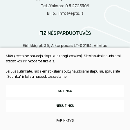
Tel./faksas:
0 5 2723309
El. p.:
info@epts.lt
FIZINĖS PARDUOTUVĖS
Eišiškių pl. 36, A korpusas LT-02184, Vilnius
Biruliškių g. 8, LT-52168, Kaunas
Mūsų svetainė naudoja slapukus (angl. cookies). Šie slapukai naudojami
Tilžės g. 60, LT-91108, Klaipėda
statistikos ir rinkodaros tikslais.
Jei Jūs sutinkate, kad šiems tikslams būtų naudojami slapukai, spauskite
INFORMACIJA
„Sutinku“ ir toliau naudokitės svetaine.
Pirkimo taisyklės
SUTINKU
Slapukų parinktys
Privatumo politika
NESUTINKU
Sukurta:
TEXUS
PARINKTYS