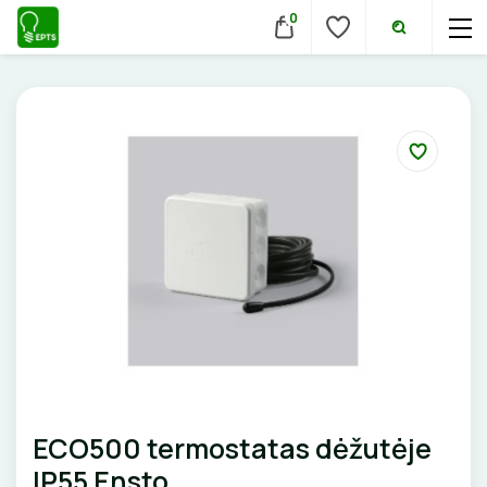
0
VIDAUS ŠVIESTUVAI
Lubiniai šviestuvai
JUNGIKLIAI, KIŠTUKINIAI LIZDAI
LAUKO ŠVIESTUVAI
Pakabinami šviestuvai
Lubiniai šviestuvai
ĮKROVIMO SPRENDIMAI
MONTAŽINĖS DĖŽUTĖS
APŠVIETIMO SISTEMOS
Sieniniai šviestuvai
Pakabinami šviestuvai
Įkrovimo stotelės
ATSUKTUVAI
LED juostų profiliai, priedai
AUTOMATINIAI JUNGIKLIAI
VAMZDŽIAI, GOFROS
LEMPOS IR KITI PRIEDAI
Įmontuojami šviestuvai
Sieniniai šviestuvai
Įkrovimo kabeliai
LED juostos
ELEKTRINIS ŠILDYMAS
REPLĖS
KONTAKTORIAI
LED lempos
Pastatomi šviestuvai
KANALAI, KOPETĖLĖS
Pastatomi šviestuvai, stulpeliai
Nešiojami įkrovikliai
Bėginės apšvietimo sistemos
Tradicinės lempos
Evakuaciniai šviestuvai
Šildymo kilimėliai
PRESAI
KIRTIKLIAI
Įmontuojami šviestuvai
SKYDAI
Stovai stotelėms
Magnetinės apšvietimo sistemos
Specialios paskirties lempos
Šviestuvai nuo judesio
Šildymo kabeliai
ECO500 termostatas dėžutėje
Šviestuvai nuo judesio
Dinaminis valdymas
PEILIAI
RELĖS
PRAMONINĖS JUNGTYS
Maitinimo šaltiniai
Aukštų patalpų šviestuvai
IP55 Ensto
Termostatai
Gatvių, parkų šviestuvai