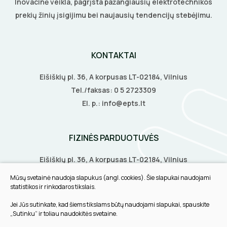
Inovacinė veikla, pagrįsta pažangiausių elektrotechnikos
prekių žinių įsigijimu bei naujausių tendencijų stebėjimu.
KONTAKTAI
Eišiškių pl. 36, A korpusas LT-02184, Vilnius
Tel./faksas:
0 5 2723309
El. p.:
info@epts.lt
FIZINĖS PARDUOTUVĖS
Eišiškių pl. 36, A korpusas LT-02184, Vilnius
Biruliškių g. 8, LT-52168, Kaunas
Mūsų svetainė naudoja slapukus (angl. cookies). Šie slapukai naudojami
Tilžės g. 60, LT-91108, Klaipėda
statistikos ir rinkodaros tikslais.
Jei Jūs sutinkate, kad šiems tikslams būtų naudojami slapukai, spauskite
INFORMACIJA
„Sutinku“ ir toliau naudokitės svetaine.