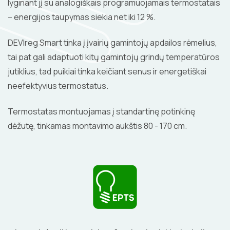
lyginant jį su analogiškais programuojamais termostatais
– energijos taupymas siekia net iki 12 %.
DEVIreg Smart tinka į įvairių gamintojų apdailos rėmelius,
tai pat gali adaptuoti kitų gamintojų grindų temperatūros
jutiklius, tad puikiai tinka keičiant senus ir energetiškai
neefektyvius termostatus.
Termostatas montuojamas į standartinę potinkinę
dėžutę, tinkamas montavimo aukštis 80 - 170 cm.