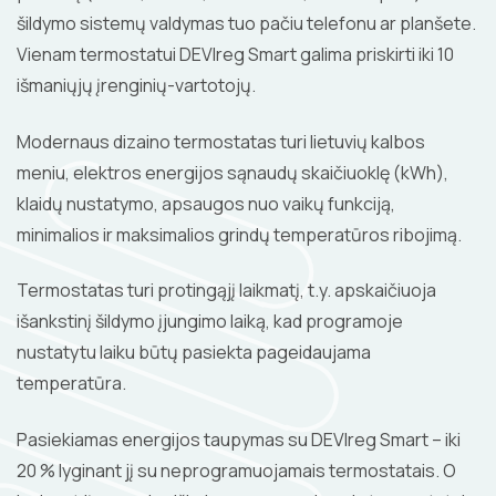
šildymo sistemų valdymas tuo pačiu telefonu ar planšete.
Vienam termostatui DEVIreg Smart galima priskirti iki 10
išmaniųjų įrenginių-vartotojų.
Modernaus dizaino termostatas turi lietuvių kalbos
meniu, elektros energijos sąnaudų skaičiuoklę (kWh),
klaidų nustatymo, apsaugos nuo vaikų funkciją,
minimalios ir maksimalios grindų temperatūros ribojimą.
Termostatas turi protingąjį laikmatį, t.y. apskaičiuoja
išankstinį šildymo įjungimo laiką, kad programoje
nustatytu laiku būtų pasiekta pageidaujama
temperatūra.
Pasiekiamas energijos taupymas su DEVIreg Smart – iki
20 % lyginant jį su neprogramuojamais termostatais. O