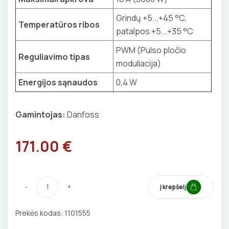
Izoliacinės plokštės
BŪGNAI KABELIŲ VYNIOJIMUI
VENTILIATORIAI
Grindų +5...+45 °C,
Temperatūros ribos
patalpos +5...+35 °C
GRĘŽIMO KARŪNOS, GRĄŽTAI
BATERIJOS
PWM (Pulso pločio
Reguliavimo tipas
GULSČIUKAI
moduliacija)
EL. SKAMBUČIAI
Energijos sąnaudos
0,4 W
ETIKEČIŲ SPAUSDINTUVAI
ŽAIBOSAUGA IR ĮŽEMINIMAS
PJOVIMO ĮRANKIAI
Gamintojas:
Danfoss
GELINĖS JUNGTYS
KALIMO ĮRANKIAI
171.00 €
LITAVIMO, KLIJAVIMO ĮRANKIAI
-
+
Į krepšelį
ELEKTRINIAI ĮRANKIAI
Prekės kodas:
1101555
ŽYMEKLIAI