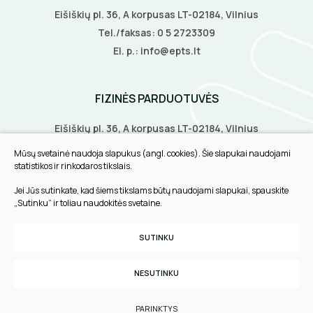
Eišiškių pl. 36, A korpusas LT-02184, Vilnius
Tel./faksas:
0 5 2723309
El. p.:
info@epts.lt
FIZINĖS PARDUOTUVĖS
Eišiškių pl. 36, A korpusas LT-02184, Vilnius
Biruliškių g. 8, LT-52168, Kaunas
Mūsų svetainė naudoja slapukus (angl. cookies). Šie slapukai naudojami
Tilžės g. 60, LT-91108, Klaipėda
statistikos ir rinkodaros tikslais.
Jei Jūs sutinkate, kad šiems tikslams būtų naudojami slapukai, spauskite
INFORMACIJA
„Sutinku“ ir toliau naudokitės svetaine.
Pirkimo taisyklės
SUTINKU
Slapukų parinktys
Privatumo politika
NESUTINKU
Sukurta:
TEXUS
PARINKTYS