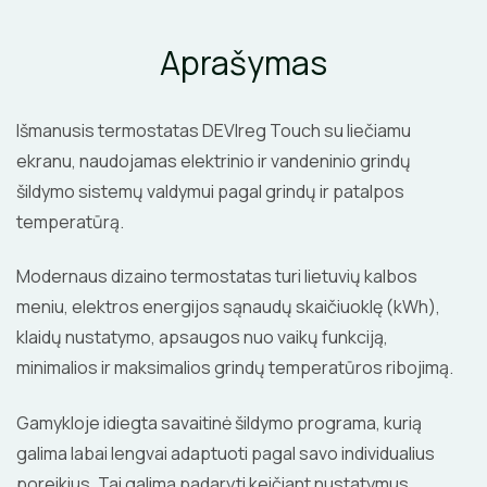
Aprašymas
Išmanusis termostatas DEVIreg Touch su liečiamu
ekranu, naudojamas elektrinio ir vandeninio grindų
šildymo sistemų valdymui pagal grindų ir patalpos
temperatūrą.
Modernaus dizaino termostatas turi lietuvių kalbos
meniu, elektros energijos sąnaudų skaičiuoklę (kWh),
klaidų nustatymo, apsaugos nuo vaikų funkciją,
minimalios ir maksimalios grindų temperatūros ribojimą.
Gamykloje idiegta savaitinė šildymo programa, kurią
galima labai lengvai adaptuoti pagal savo individualius
poreikius. Tai galima padaryti keičiant nustatymus