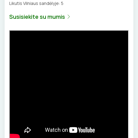
Likutis Vilniaus sandėlyje:
5
Susisiekite su mumis