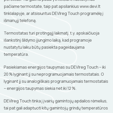
pačiame termostate, taip pat apsilankius www.devi.lt
tinklalapyje, ar atsisiuntus DEVIreg Touch programėlę į
išmanųjį telefoną.
Termostatas turi protingąjį laikmatį, t.y. apskaičiuoja
išankstinį šildymo įjungimo laiką, kad programoje
nustatytu laiku būtų pasiekta pageidaujama
temperatūra.
Pasiekiamas energijos taupymas su DEVIreg Touch – iki
20 % lyginant jį su neprogramuojamais termostatais. O
lyginant jį su analogiškais programuojamais termostatais
– energijos taupymas siekia net iki 12 %.
DEVIreg Touch tinka į įvairių gamintojų apdailos rėmelius,
tai pat gali adaptuoti kitų gamintojų grindų temperatūros