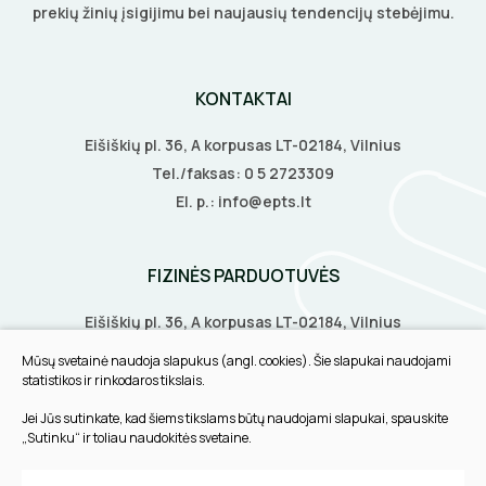
prekių žinių įsigijimu bei naujausių tendencijų stebėjimu.
KONTAKTAI
Eišiškių pl. 36, A korpusas LT-02184, Vilnius
Tel./faksas:
0 5 2723309
El. p.:
info@epts.lt
FIZINĖS PARDUOTUVĖS
Eišiškių pl. 36, A korpusas LT-02184, Vilnius
Biruliškių g. 8, LT-52168, Kaunas
Mūsų svetainė naudoja slapukus (angl. cookies). Šie slapukai naudojami
Tilžės g. 60, LT-91108, Klaipėda
statistikos ir rinkodaros tikslais.
Jei Jūs sutinkate, kad šiems tikslams būtų naudojami slapukai, spauskite
INFORMACIJA
„Sutinku“ ir toliau naudokitės svetaine.
Pirkimo taisyklės