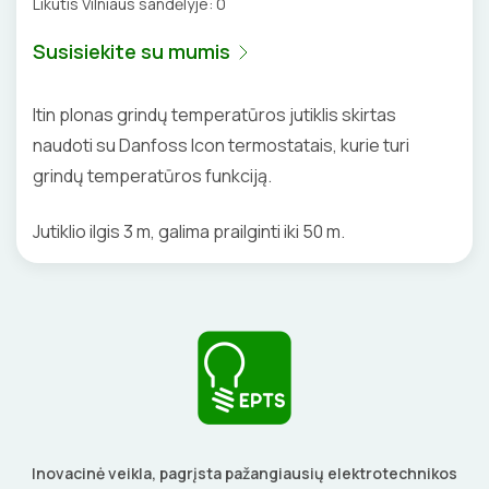
Likutis Vilniaus sandėlyje:
0
BŪGNAI KABELIŲ VYNIOJIMUI
VENTILIATORIAI
Susisiekite su mumis
GRĘŽIMO KARŪNOS, GRĄŽTAI
BATERIJOS
Itin plonas grindų temperatūros jutiklis skirtas
GULSČIUKAI
EL. SKAMBUČIAI
naudoti su Danfoss Icon termostatais, kurie turi
grindų temperatūros funkciją.
ETIKEČIŲ SPAUSDINTUVAI
ŽAIBOSAUGA IR ĮŽEMINIMAS
Jutiklio ilgis 3 m, galima prailginti iki 50 m.
PJOVIMO ĮRANKIAI
GELINĖS JUNGTYS
KALIMO ĮRANKIAI
LITAVIMO, KLIJAVIMO ĮRANKIAI
ELEKTRINIAI ĮRANKIAI
ŽYMEKLIAI
Inovacinė veikla, pagrįsta pažangiausių elektrotechnikos