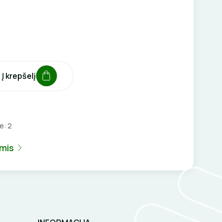
Į krepšelį
je:
2
umis