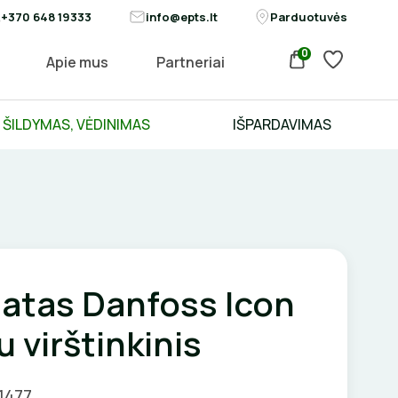
+370 648 19333
info@epts.lt
Parduotuvės
0
Apie mus
Partneriai
ŠILDYMAS, VĖDINIMAS
IŠPARDAVIMAS
atas Danfoss Icon
u virštinkinis
1477