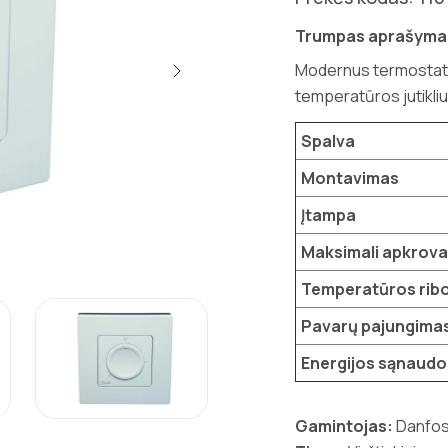
Trumpas aprašyma
Modernus termostatas
temperatūros jutikliu
Spalva
Montavimas
Įtampa
Maksimali apkrova
Temperatūros rib
Pavarų pajungima
Energijos sąnaudo
Gamintojas:
Danfo