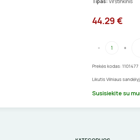
Tipas:
Virštinkinis
44.29 €
-
+
Prekės kodas:
1101477
Likutis Vilniaus sandėly
Susisiekite su m