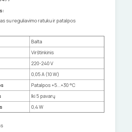
s:
 su reguliavimo ratuku ir patalpos
Balta
Virštinkinis
220-240 V
0,05 A (10 W)
os
Patalpos +5...+30 °C
s
Iki 5 pavarų
s
0,4 W
ss