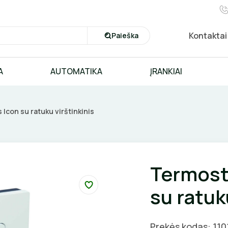
Kontaktai
Paieška
A
AUTOMATIKA
ĮRANKIAI
Icon su ratuku virštinkinis
Termost
su ratuk
Prekės kodas: 110