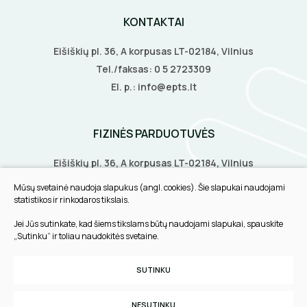
KONTAKTAI
Eišiškių pl. 36, A korpusas LT-02184, Vilnius
Tel./faksas:
0 5 2723309
El. p.:
info@epts.lt
FIZINĖS PARDUOTUVĖS
Eišiškių pl. 36, A korpusas LT-02184, Vilnius
Biruliškių g. 8, LT-52168, Kaunas
Mūsų svetainė naudoja slapukus (angl. cookies). Šie slapukai naudojami
Tilžės g. 60, LT-91108, Klaipėda
statistikos ir rinkodaros tikslais.
Jei Jūs sutinkate, kad šiems tikslams būtų naudojami slapukai, spauskite
INFORMACIJA
„Sutinku“ ir toliau naudokitės svetaine.
Pirkimo taisyklės
SUTINKU
Slapukų parinktys
Privatumo politika
NESUTINKU