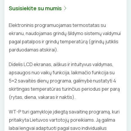
Susisiekite su mumis
Elektroninis programuojamas termostatas su
ekranu, naudojamas grindų šildymo sistemų valdymui
pagal patalpos ir grindų temperatūrą (grindų jutiklis
parduodamas atskirai).
Didelis LCD ekranas, aiškus ir intuityvus valdymas,
apsaugos nuo vaikų funkcija, laikmačio funkcija su
5+2 savaitės dienų programa, galimybė nustatyti 4
skirtingas temperatūras turinčius periodus per parą
(rytas, diena, vakaras ir naktis).
WT-P turi gamykloje įdiegtą savaitinę programą, kuri
pritaikyta Lietuvos vartotojų poreikiams. Ją galima
labai lengvai adaptuoti pagal savo individualius