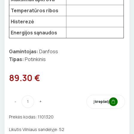
BŪGNAI KABELIŲ VYNIOJIMUI
VENTILIATORIAI
Temperatūros ribos
Histerezė
GRĘŽIMO KARŪNOS, GRĄŽTAI
BATERIJOS
Energijos sąnaudos
GULSČIUKAI
EL. SKAMBUČIAI
Gamintojas:
Danfoss
ETIKEČIŲ SPAUSDINTUVAI
ŽAIBOSAUGA IR ĮŽEMINIMAS
Tipas:
Potinkinis
PJOVIMO ĮRANKIAI
GELINĖS JUNGTYS
89.30 €
KALIMO ĮRANKIAI
LITAVIMO, KLIJAVIMO ĮRANKIAI
-
+
Į krepšelį
ELEKTRINIAI ĮRANKIAI
Prekės kodas:
1101320
ŽYMEKLIAI
Likutis Vilniaus sandėlyje:
52