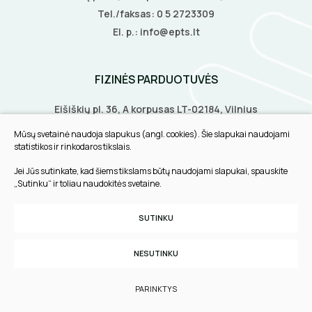
Tel./faksas:
0 5 2723309
El. p.:
info@epts.lt
FIZINĖS PARDUOTUVĖS
Eišiškių pl. 36, A korpusas LT-02184, Vilnius
Biruliškių g. 8, LT-52168, Kaunas
Mūsų svetainė naudoja slapukus (angl. cookies). Šie slapukai naudojami
Tilžės g. 60, LT-91108, Klaipėda
statistikos ir rinkodaros tikslais.
Jei Jūs sutinkate, kad šiems tikslams būtų naudojami slapukai, spauskite
INFORMACIJA
„Sutinku“ ir toliau naudokitės svetaine.
Pirkimo taisyklės
SUTINKU
Slapukų parinktys
Privatumo politika
NESUTINKU
Sukurta:
TEXUS
PARINKTYS