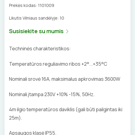
Prekės kodas:
1101009
BŪGNAI KABELIŲ VYNIOJIMUI
VENTILIATORIAI
Likutis Vilniaus sandėlyje:
10
GRĘŽIMO KARŪNOS, GRĄŽTAI
BATERIJOS
Susisiekite su mumis
GULSČIUKAI
EL. SKAMBUČIAI
Techninės charakteristikos:
ETIKEČIŲ SPAUSDINTUVAI
ŽAIBOSAUGA IR ĮŽEMINIMAS
Temperatūros reguliavimo ribos +2°...+35°C
PJOVIMO ĮRANKIAI
GELINĖS JUNGTYS
Nominali srovė 16A, maksimalus apkrovimas 3600W
KALIMO ĮRANKIAI
Nominali įtampa 230V +10% -15%, 50Hz.
LITAVIMO, KLIJAVIMO ĮRANKIAI
4m ilgio temperatūros daviklis (gali būti pailgintas iki
ELEKTRINIAI ĮRANKIAI
25m).
ŽYMEKLIAI
Apsaugos klasė IP55.