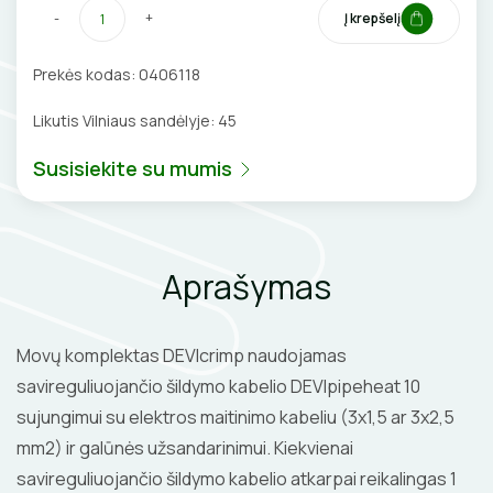
-
+
Į krepšelį
BŪGNAI KABELIŲ VYNIOJIMUI
VENTILIATORIAI
Prekės kodas:
0406118
GRĘŽIMO KARŪNOS, GRĄŽTAI
BATERIJOS
Likutis Vilniaus sandėlyje:
45
GULSČIUKAI
EL. SKAMBUČIAI
Susisiekite su mumis
ETIKEČIŲ SPAUSDINTUVAI
ŽAIBOSAUGA IR ĮŽEMINIMAS
PJOVIMO ĮRANKIAI
GELINĖS JUNGTYS
Aprašymas
KALIMO ĮRANKIAI
LITAVIMO, KLIJAVIMO ĮRANKIAI
Movų komplektas DEVIcrimp naudojamas
savireguliuojančio šildymo kabelio DEVIpipeheat 10
ELEKTRINIAI ĮRANKIAI
sujungimui su elektros maitinimo kabeliu (3x1,5 ar 3x2,5
mm2) ir galūnės užsandarinimui. Kiekvienai
ŽYMEKLIAI
savireguliuojančio šildymo kabelio atkarpai reikalingas 1