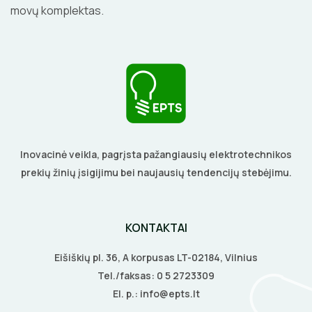
movų komplektas.
Inovacinė veikla, pagrįsta pažangiausių elektrotechnikos
prekių žinių įsigijimu bei naujausių tendencijų stebėjimu.
KONTAKTAI
Eišiškių pl. 36, A korpusas LT-02184, Vilnius
Tel./faksas:
0 5 2723309
El. p.:
info@epts.lt