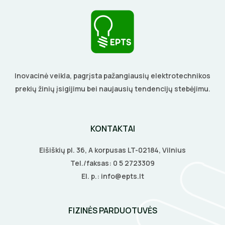
Inovacinė veikla, pagrįsta pažangiausių elektrotechnikos
prekių žinių įsigijimu bei naujausių tendencijų stebėjimu.
KONTAKTAI
Eišiškių pl. 36, A korpusas LT-02184, Vilnius
Tel./faksas:
0 5 2723309
El. p.:
info@epts.lt
FIZINĖS PARDUOTUVĖS