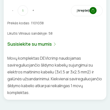
BŪGNAI KABELIŲ VYNIOJIMUI
VENTILIATORIAI
-
+
Į krepšelį
GRĘŽIMO KARŪNOS, GRĄŽTAI
BATERIJOS
Prekės kodas:
1101038
GULSČIUKAI
EL. SKAMBUČIAI
Likutis Vilniaus sandėlyje:
58
ETIKEČIŲ SPAUSDINTUVAI
ŽAIBOSAUGA IR ĮŽEMINIMAS
Susisiekite su mumis
PJOVIMO ĮRANKIAI
GELINĖS JUNGTYS
Movų komplektas DEVIcrimp naudojamas
savireguliuojančio šildymo kabelių sujungimui su
KALIMO ĮRANKIAI
elektros maitinimo kabeliu (3x1,5 ar 3x2,5 mm2) ir
galūnės užsandarinimui. Kiekvienai savireguliuojančio
LITAVIMO, KLIJAVIMO ĮRANKIAI
šildymo kabelio atkarpai reikalingas 1 movų
ELEKTRINIAI ĮRANKIAI
komplektas.
ŽYMEKLIAI