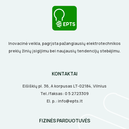
Inovacinė veikla, pagrįsta pažangiausių elektrotechnikos
prekių žinių įsigijimu bei naujausių tendencijų stebėjimu.
KONTAKTAI
Eišiškių pl. 36, A korpusas LT-02184, Vilnius
Tel./faksas:
0 5 2723309
El. p.:
info@epts.lt
FIZINĖS PARDUOTUVĖS