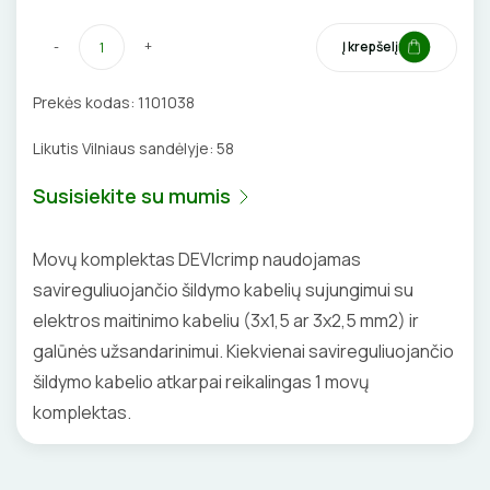
BŪGNAI KABELIŲ VYNIOJIMUI
VENTILIATORIAI
-
+
Į krepšelį
GRĘŽIMO KARŪNOS, GRĄŽTAI
BATERIJOS
Prekės kodas:
1101038
GULSČIUKAI
EL. SKAMBUČIAI
Likutis Vilniaus sandėlyje:
58
ETIKEČIŲ SPAUSDINTUVAI
ŽAIBOSAUGA IR ĮŽEMINIMAS
Susisiekite su mumis
PJOVIMO ĮRANKIAI
GELINĖS JUNGTYS
Movų komplektas DEVIcrimp naudojamas
savireguliuojančio šildymo kabelių sujungimui su
KALIMO ĮRANKIAI
elektros maitinimo kabeliu (3x1,5 ar 3x2,5 mm2) ir
galūnės užsandarinimui. Kiekvienai savireguliuojančio
LITAVIMO, KLIJAVIMO ĮRANKIAI
šildymo kabelio atkarpai reikalingas 1 movų
ELEKTRINIAI ĮRANKIAI
komplektas.
ŽYMEKLIAI