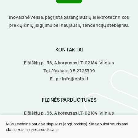
Inovacinė veikla, pagrįsta pažangiausių elektrotechnikos
prekių žinių įsigijimu bei naujausių tendencijų stebėjimu.
KONTAKTAI
Eišiškių pl. 36, A korpusas LT-02184, Vilnius
Tel./faksas:
0 5 2723309
El. p.:
info@epts.lt
FIZINĖS PARDUOTUVĖS
Eišiškių pl. 36, A korpusas LT-02184, Vilnius
Biruliškių g. 8, LT-52168, Kaunas
Mūsų svetainė naudoja slapukus (angl. cookies). Šie slapukai naudojami
Tilžės g. 60, LT-91108, Klaipėda
statistikos ir rinkodaros tikslais.