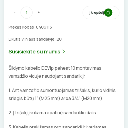
BŪGNAI KABELIŲ VYNIOJIMUI
VENTILIATORIAI
-
+
Į krepšelį
GRĘŽIMO KARŪNOS, GRĄŽTAI
BATERIJOS
Prekės kodas:
0406115
GULSČIUKAI
EL. SKAMBUČIAI
Likutis Vilniaus sandėlyje:
20
ETIKEČIŲ SPAUSDINTUVAI
ŽAIBOSAUGA IR ĮŽEMINIMAS
Susisiekite su mumis
PJOVIMO ĮRANKIAI
GELINĖS JUNGTYS
Šildymo kabelio DEVIpipeheat 10 montavimas
vamzdžio viduje naudojant sandariklį:
KALIMO ĮRANKIAI
1. Ant vamzdžio sumontuojamas trišakis, kurio vidinis
LITAVIMO, KLIJAVIMO ĮRANKIAI
sriegis būtų 1” (M25 mm) arba 3/4” (M20 mm).
ELEKTRINIAI ĮRANKIAI
2. Į trišakį įsukama apatinė sandariklio dalis.
ŽYMEKLIAI
3. Kabelis prakišamas pro sandariklį ir įveriamas į