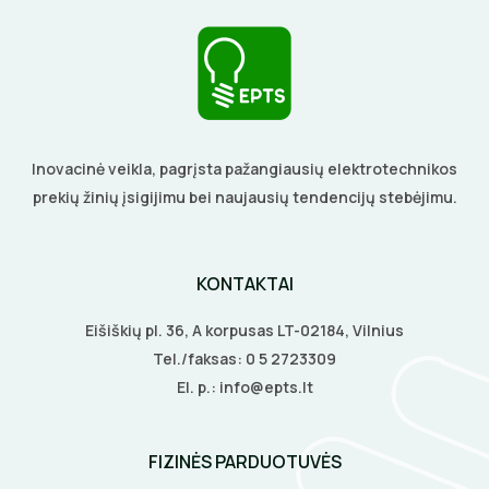
Inovacinė veikla, pagrįsta pažangiausių elektrotechnikos
prekių žinių įsigijimu bei naujausių tendencijų stebėjimu.
KONTAKTAI
Eišiškių pl. 36, A korpusas LT-02184, Vilnius
Tel./faksas:
0 5 2723309
El. p.:
info@epts.lt
FIZINĖS PARDUOTUVĖS