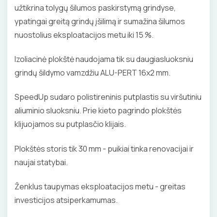
užtikrina tolygų šilumos paskirstymą grindyse,
ypatingai greitą grindų įšilimą ir sumažina šilumos
nuostolius eksploatacijos metu iki 15 %.
Izoliacinė plokštė naudojama tik su daugiasluoksniu
grindų šildymo vamzdžiu ALU-PERT 16x2 mm.
SpeedUp sudaro polistireninis putplastis su viršutiniu
aliuminio sluoksniu. Prie kieto pagrindo plokštės
klijuojamos su putplasčio klijais.
Plokštės storis tik 30 mm - puikiai tinka renovacijai ir
naujai statybai.
Ženklus taupymas eksploatacijos metu - greitas
investicijos atsiperkamumas.