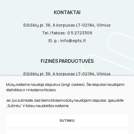
KONTAKTAI
Eišiškių pl. 36, A korpusas LT-02184, Vilnius
Tel./faksas:
0 5 2723309
El. p.:
info@epts.lt
FIZINĖS PARDUOTUVĖS
Eišiškių pl. 36, A korpusas LT-02184, Vilnius
Biruliškių g. 8, LT-52168, Kaunas
Mūsų svetainė naudoja slapukus (angl. cookies). Šie slapukai naudojami
Tilžės g. 60, LT-91108, Klaipėda
statistikos ir rinkodaros tikslais.
Jei Jūs sutinkate, kad šiems tikslams būtų naudojami slapukai, spauskite
INFORMACIJA
„Sutinku“ ir toliau naudokitės svetaine.
Pirkimo taisyklės
SUTINKU
Slapukų parinktys
Privatumo politika