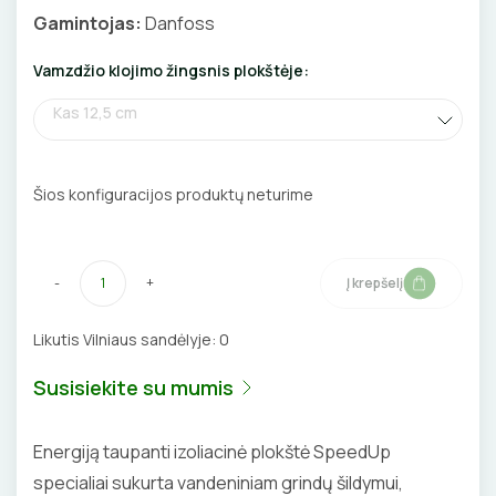
Gamintojas:
Danfoss
BŪGNAI KABELIŲ VYNIOJIMUI
VENTILIATORIAI
Vamzdžio klojimo žingsnis plokštėje:
GRĘŽIMO KARŪNOS, GRĄŽTAI
BATERIJOS
Kas 12,5 cm
GULSČIUKAI
EL. SKAMBUČIAI
ETIKEČIŲ SPAUSDINTUVAI
Šios konfiguracijos produktų neturime
ŽAIBOSAUGA IR ĮŽEMINIMAS
PJOVIMO ĮRANKIAI
GELINĖS JUNGTYS
-
+
Į krepšelį
KALIMO ĮRANKIAI
Likutis Vilniaus sandėlyje:
0
LITAVIMO, KLIJAVIMO ĮRANKIAI
Susisiekite su mumis
ELEKTRINIAI ĮRANKIAI
Energiją taupanti izoliacinė plokštė SpeedUp
ŽYMEKLIAI
specialiai sukurta vandeniniam grindų šildymui,