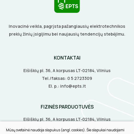
Inovacinė veikla, pagrįsta pažangiausių elektrotechnikos
prekių žinių įsigijimu bei naujausių tendencijų stebėjimu.
KONTAKTAI
Eišiškių pl. 36, A korpusas LT-02184, Vilnius
Tel./faksas:
0 5 2723309
El. p.:
info@epts.lt
FIZINĖS PARDUOTUVĖS
Eišiškių pl. 36, A korpusas LT-02184, Vilnius
Biruliškių g. 8, LT-52168, Kaunas
Mūsų svetainė naudoja slapukus (angl. cookies). Šie slapukai naudojami