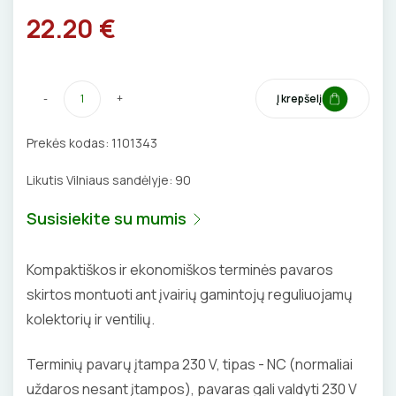
BŪGNAI KABELIŲ VYNIOJIMUI
22.20 €
VENTILIATORIAI
GRĘŽIMO KARŪNOS, GRĄŽTAI
BATERIJOS
-
+
Į krepšelį
GULSČIUKAI
EL. SKAMBUČIAI
Prekės kodas:
1101343
ETIKEČIŲ SPAUSDINTUVAI
ŽAIBOSAUGA IR ĮŽEMINIMAS
Likutis Vilniaus sandėlyje:
90
PJOVIMO ĮRANKIAI
GELINĖS JUNGTYS
Susisiekite su mumis
KALIMO ĮRANKIAI
Kompaktiškos ir ekonomiškos terminės pavaros
LITAVIMO, KLIJAVIMO ĮRANKIAI
skirtos montuoti ant įvairių gamintojų reguliuojamų
kolektorių ir ventilių.
ELEKTRINIAI ĮRANKIAI
Terminių pavarų įtampa 230 V, tipas - NC (normaliai
ŽYMEKLIAI
uždaros nesant įtampos), pavaras gali valdyti 230 V