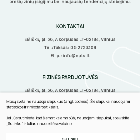
prekių žinių įsigijimu bei naujausių tendencijų stebėjimu.
KONTAKTAI
Eišiškių pl. 36, A korpusas LT-02184, Vilnius
Tel./faksas:
0 5 2723309
El. p.:
info@epts.lt
FIZINĖS PARDUOTUVĖS
Eišiškių pl. 36, A korpusas LT-02184, Vilnius
Biruliškių g. 8, LT-52168, Kaunas
Mūsų svetainė naudoja slapukus (angl. cookies). Šie slapukai naudojami
Tilžės g. 60, LT-91108, Klaipėda
statistikos ir rinkodaros tikslais.
Jei Jūs sutinkate, kad šiems tikslams būtų naudojami slapukai, spauskite
INFORMACIJA
„Sutinku“ ir toliau naudokitės svetaine.
Pirkimo taisyklės
SUTINKU