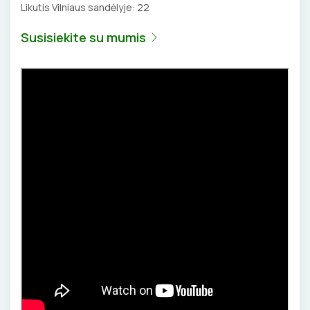
Likutis Vilniaus sandėlyje:
22
Susisiekite su mumis