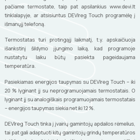
pačiame termostate, taip pat apsilankius www.devi.lt
tinklalapyje, ar atsisiuntus DEVIreg Touch programėlę į
išmanųjį telefoną.
Termostatas turi protingąjį laikmatį, t.y. apskaičiuoja
išankstinį šildymo įjungimo laiką, kad programoje
nustatytu laiku būtų pasiekta pageidaujama
temperatūra.
Pasiekiamas energijos taupymas su DEVIreg Touch – iki
20 % lyginant jį su neprogramuojamais termostatais. O
lyginant jį su analogiškais programuojamais termostatais
– energijos taupymas siekia net iki 12 %.
DEVIreg Touch tinka į įvairių gamintojų apdailos rėmelius,
tai pat gali adaptuoti kitų gamintojų grindų temperatūros