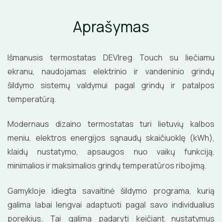
Aprašymas
Išmanusis termostatas DEVIreg Touch su liečiamu
ekranu, naudojamas elektrinio ir vandeninio grindų
šildymo sistemų valdymui pagal grindų ir patalpos
temperatūrą.
Modernaus dizaino termostatas turi lietuvių kalbos
meniu, elektros energijos sąnaudų skaičiuoklę (kWh),
klaidų nustatymo, apsaugos nuo vaikų funkciją,
minimalios ir maksimalios grindų temperatūros ribojimą.
Gamykloje idiegta savaitinė šildymo programa, kurią
galima labai lengvai adaptuoti pagal savo individualius
poreikius. Tai galima padaryti keičiant nustatymus