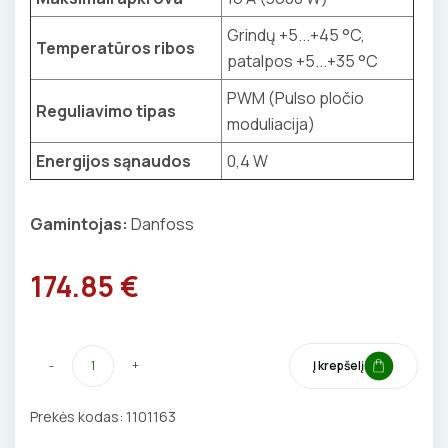
BŪGNAI KABELIŲ VYNIOJIMUI
VENTILIATORIAI
Grindų +5...+45 °C,
Temperatūros ribos
patalpos +5...+35 °C
GRĘŽIMO KARŪNOS, GRĄŽTAI
BATERIJOS
PWM (Pulso pločio
Reguliavimo tipas
GULSČIUKAI
moduliacija)
EL. SKAMBUČIAI
Energijos sąnaudos
0,4 W
ETIKEČIŲ SPAUSDINTUVAI
ŽAIBOSAUGA IR ĮŽEMINIMAS
PJOVIMO ĮRANKIAI
Gamintojas:
Danfoss
GELINĖS JUNGTYS
KALIMO ĮRANKIAI
174.85 €
LITAVIMO, KLIJAVIMO ĮRANKIAI
-
+
Į krepšelį
ELEKTRINIAI ĮRANKIAI
Prekės kodas:
1101163
ŽYMEKLIAI