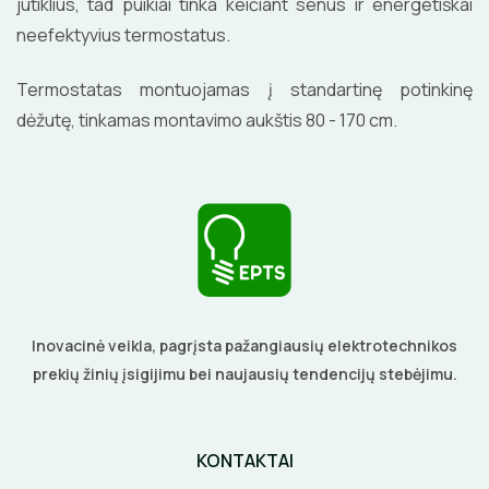
jutiklius, tad puikiai tinka keičiant senus ir energetiškai
neefektyvius termostatus.
Termostatas montuojamas į standartinę potinkinę
dėžutę, tinkamas montavimo aukštis 80 - 170 cm.
Inovacinė veikla, pagrįsta pažangiausių elektrotechnikos
prekių žinių įsigijimu bei naujausių tendencijų stebėjimu.
KONTAKTAI