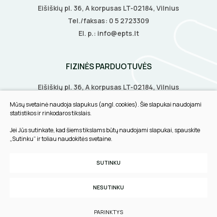
Eišiškių pl. 36, A korpusas LT-02184, Vilnius
Tel./faksas:
0 5 2723309
El. p.:
info@epts.lt
FIZINĖS PARDUOTUVĖS
Eišiškių pl. 36, A korpusas LT-02184, Vilnius
Biruliškių g. 8, LT-52168, Kaunas
Mūsų svetainė naudoja slapukus (angl. cookies). Šie slapukai naudojami
Tilžės g. 60, LT-91108, Klaipėda
statistikos ir rinkodaros tikslais.
Jei Jūs sutinkate, kad šiems tikslams būtų naudojami slapukai, spauskite
INFORMACIJA
„Sutinku“ ir toliau naudokitės svetaine.
Pirkimo taisyklės
SUTINKU
Slapukų parinktys
Privatumo politika
NESUTINKU
Sukurta:
TEXUS
PARINKTYS