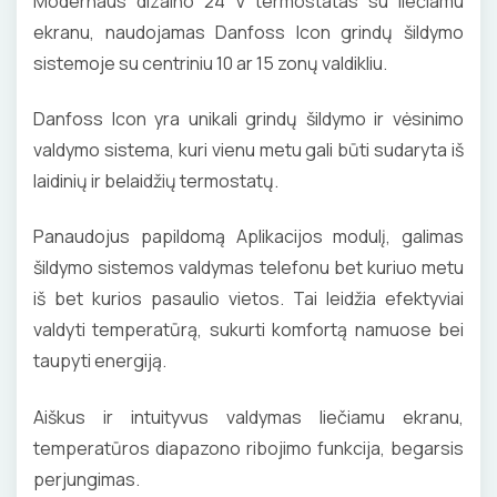
Modernaus dizaino 24 V termostatas su liečiamu
ekranu, naudojamas Danfoss Icon grindų šildymo
sistemoje su centriniu 10 ar 15 zonų valdikliu.
Danfoss Icon yra unikali grindų šildymo ir vėsinimo
valdymo sistema, kuri vienu metu gali būti sudaryta iš
laidinių ir belaidžių termostatų.
Panaudojus papildomą Aplikacijos modulį, galimas
šildymo sistemos valdymas telefonu bet kuriuo metu
iš bet kurios pasaulio vietos. Tai leidžia efektyviai
valdyti temperatūrą, sukurti komfortą namuose bei
taupyti energiją.
Aiškus ir intuityvus valdymas liečiamu ekranu,
temperatūros diapazono ribojimo funkcija, begarsis
perjungimas.