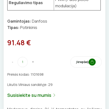
Reguliavimo tipas
BŪGNAI KABELIŲ VYNIOJIMUI
moduliacija)
VENTILIATORIAI
GRĘŽIMO KARŪNOS, GRĄŽTAI
BATERIJOS
Gamintojas:
Danfoss
Tipas:
Potinkinis
GULSČIUKAI
EL. SKAMBUČIAI
91.48 €
ETIKEČIŲ SPAUSDINTUVAI
ŽAIBOSAUGA IR ĮŽEMINIMAS
PJOVIMO ĮRANKIAI
GELINĖS JUNGTYS
-
+
Į krepšelį
KALIMO ĮRANKIAI
Prekės kodas:
1101698
LITAVIMO, KLIJAVIMO ĮRANKIAI
Likutis Vilniaus sandėlyje:
29
ELEKTRINIAI ĮRANKIAI
Susisiekite su mumis
ŽYMEKLIAI