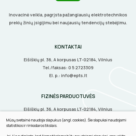
Inovacinė veikla, pagrįsta pažangiausių elektrotechnikos
prekių žinių įsigijimu bei naujausių tendencijų stebėjimu.
KONTAKTAI
Eišiškių pl. 36, A korpusas LT-02184, Vilnius
Tel./faksas:
0 5 2723309
El. p.:
info@epts.lt
FIZINĖS PARDUOTUVĖS
Eišiškių pl. 36, A korpusas LT-02184, Vilnius
Biruliškių g. 8, LT-52168, Kaunas
Mūsų svetainė naudoja slapukus (angl. cookies). Šie slapukai naudojami
Tilžės g. 60, LT-91108, Klaipėda
statistikos ir rinkodaros tikslais.