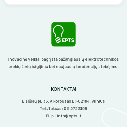
Inovacinė veikla, pagrįsta pažangiausių elektrotechnikos
prekių žinių įsigijimu bei naujausių tendencijų stebėjimu.
KONTAKTAI
Eišiškių pl. 36, A korpusas LT-02184, Vilnius
Tel./faksas:
0 5 2723309
El. p.:
info@epts.lt