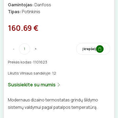
Gamintojas:
Danfoss
BŪGNAI KABELIŲ VYNIOJIMUI
VENTILIATORIAI
Tipas:
Potinkinis
GRĘŽIMO KARŪNOS, GRĄŽTAI
BATERIJOS
160.69 €
GULSČIUKAI
EL. SKAMBUČIAI
ETIKEČIŲ SPAUSDINTUVAI
ŽAIBOSAUGA IR ĮŽEMINIMAS
-
+
Į krepšelį
PJOVIMO ĮRANKIAI
GELINĖS JUNGTYS
Prekės kodas:
1101623
KALIMO ĮRANKIAI
Likutis Vilniaus sandėlyje:
12
Susisiekite su mumis
LITAVIMO, KLIJAVIMO ĮRANKIAI
ELEKTRINIAI ĮRANKIAI
Modernaus dizaino termostatas grindų šildymo
sistemų valdymui pagal patalpos temperatūrą.
ŽYMEKLIAI