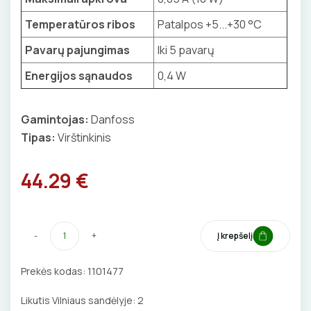
BŪGNAI KABELIŲ VYNIOJIMUI
VENTILIATORIAI
Temperatūros ribos
Patalpos +5...+30 °C
Pavarų pajungimas
Iki 5 pavarų
GRĘŽIMO KARŪNOS, GRĄŽTAI
BATERIJOS
Energijos sąnaudos
0,4 W
GULSČIUKAI
EL. SKAMBUČIAI
Gamintojas:
Danfoss
ETIKEČIŲ SPAUSDINTUVAI
ŽAIBOSAUGA IR ĮŽEMINIMAS
Tipas:
Virštinkinis
PJOVIMO ĮRANKIAI
GELINĖS JUNGTYS
44.29 €
KALIMO ĮRANKIAI
LITAVIMO, KLIJAVIMO ĮRANKIAI
-
+
Į krepšelį
ELEKTRINIAI ĮRANKIAI
Prekės kodas:
1101477
ŽYMEKLIAI
Likutis Vilniaus sandėlyje:
2