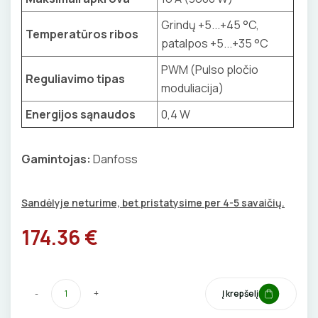
BŪGNAI KABELIŲ VYNIOJIMUI
VENTILIATORIAI
Grindų +5...+45 °C,
Temperatūros ribos
patalpos +5...+35 °C
GRĘŽIMO KARŪNOS, GRĄŽTAI
BATERIJOS
PWM (Pulso pločio
Reguliavimo tipas
GULSČIUKAI
moduliacija)
EL. SKAMBUČIAI
Energijos sąnaudos
0,4 W
ETIKEČIŲ SPAUSDINTUVAI
ŽAIBOSAUGA IR ĮŽEMINIMAS
PJOVIMO ĮRANKIAI
Gamintojas:
Danfoss
GELINĖS JUNGTYS
KALIMO ĮRANKIAI
Sandėlyje neturime, bet pristatysime per 4-5 savaičių.
LITAVIMO, KLIJAVIMO ĮRANKIAI
174.36 €
ELEKTRINIAI ĮRANKIAI
-
+
Į krepšelį
ŽYMEKLIAI