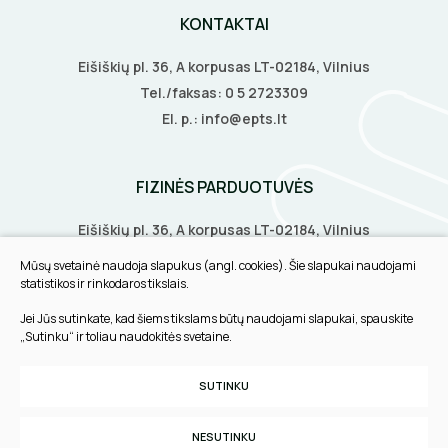
KONTAKTAI
Eišiškių pl. 36, A korpusas LT-02184, Vilnius
Tel./faksas:
0 5 2723309
El. p.:
info@epts.lt
FIZINĖS PARDUOTUVĖS
Eišiškių pl. 36, A korpusas LT-02184, Vilnius
Biruliškių g. 8, LT-52168, Kaunas
Mūsų svetainė naudoja slapukus (angl. cookies). Šie slapukai naudojami
Tilžės g. 60, LT-91108, Klaipėda
statistikos ir rinkodaros tikslais.
Jei Jūs sutinkate, kad šiems tikslams būtų naudojami slapukai, spauskite
INFORMACIJA
„Sutinku“ ir toliau naudokitės svetaine.
Pirkimo taisyklės
SUTINKU
Slapukų parinktys
Privatumo politika
NESUTINKU