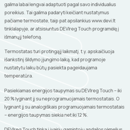
galima labai lengvai adaptuoti pagal savo individualius
poreikius. Tai galima padaryti keičiant nustatymus
pačiame termostate, taip pat apsilankius www.devi.lt
tinklalapyje, ar atsisiuntus DEVIreg Touch programėlę į
išmanųjį telefoną.
Termostatas turi protingąjį laikmatį, t.y. apskaičiuoja
išankstinį šildymo įjungimo laiką, kad programoje
nustatytu laiku būtų pasiekta pageidaujama
temperatūra.
Pasiekiamas energijos taupymas su DEVIreg Touch – iki
20 % lyginant jį su neprogramuojamais termostatais. O
lyginant jį su analogiškais programuojamais termostatais
– energijos taupymas siekia net iki 12 %.
DEVIreg Touch tinka į įvairių gamintojų apdailos rėmelius,