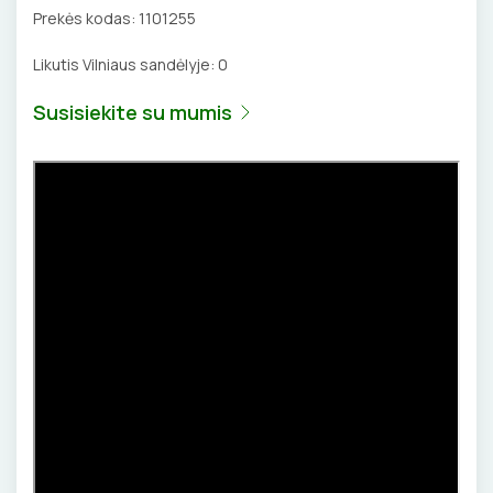
Prekės kodas:
1101255
Likutis Vilniaus sandėlyje:
0
Susisiekite su mumis