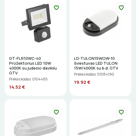
GT-FLR10WC-40
LD-TULON15WOW-10
Prožektorius LED 10W
šviestuvas LED TULON
4000K su judesio davikliu
15W/4000K su b.d. GTV
GTV
Prekės kodas: 01084190
Prekės kodas: 0104485
19.92 €
14.52 €