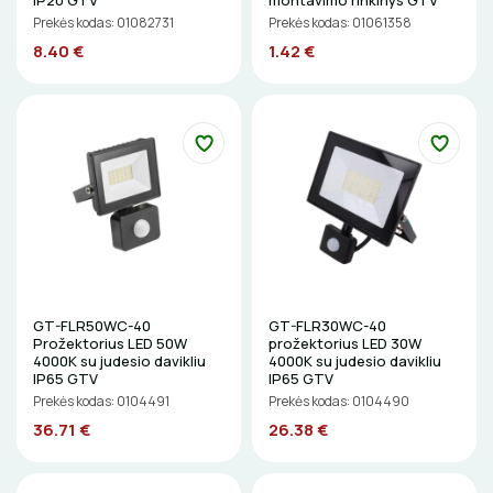
IP20 GTV
montavimo rinkinys GTV
Gręžimo karūnos, grąžtai
El. skambučiai
BŪGNAI KABELIŲ VYNIOJIMUI
Prekės kodas: 01082731
Prekės kodas: 01061358
VENTILIATORIAI
Gulsčiukai
8.40 €
1.42 €
Žaibosauga ir įžeminimas
GRĘŽIMO KARŪNOS, GRĄŽTAI
BATERIJOS
Etikečių spausdintuvai
Gelinės jungtys
Pjovimo įrankiai
GULSČIUKAI
EL. SKAMBUČIAI
Kalimo įrankiai
ETIKEČIŲ SPAUSDINTUVAI
ŽAIBOSAUGA IR ĮŽEMINIMAS
Litavimo, klijavimo įrankiai
Elektriniai įrankiai
PJOVIMO ĮRANKIAI
GELINĖS JUNGTYS
Žymekliai
KALIMO ĮRANKIAI
GT-FLR50WC-40
GT-FLR30WC-40
Prožektorius LED 50W
prožektorius LED 30W
LITAVIMO, KLIJAVIMO ĮRANKIAI
4000K su judesio davikliu
4000K su judesio davikliu
IP65 GTV
IP65 GTV
Prekės kodas: 0104491
Prekės kodas: 0104490
ELEKTRINIAI ĮRANKIAI
36.71 €
26.38 €
ŽYMEKLIAI