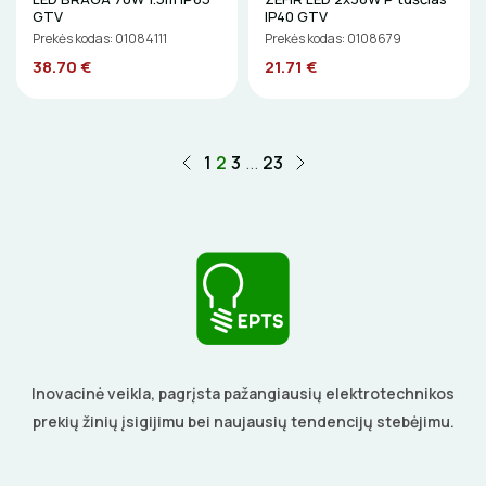
GTV
IP40 GTV
Prekės kodas: 01084111
Prekės kodas: 0108679
38.70 €
21.71 €
1
2
3
...
23
Inovacinė veikla, pagrįsta pažangiausių elektrotechnikos
prekių žinių įsigijimu bei naujausių tendencijų stebėjimu.