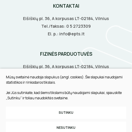
KONTAKTAI
Eišiškių pl. 36, A korpusas LT-02184, Vilnius
Tel./faksas:
0 5 2723309
El. p.:
info@epts.lt
FIZINĖS PARDUOTUVĖS
Eišiškių pl. 36, A korpusas LT-02184, Vilnius
Biruliškių g. 8, LT-52168, Kaunas
Mūsų svetainė naudoja slapukus (angl. cookies). Šie slapukai naudojami
Tilžės g. 60, LT-91108, Klaipėda
statistikos ir rinkodaros tikslais.
Jei Jūs sutinkate, kad šiems tikslams būtų naudojami slapukai, spauskite
INFORMACIJA
„Sutinku“ ir toliau naudokitės svetaine.
Pirkimo taisyklės
SUTINKU
Slapukų parinktys
Privatumo politika
NESUTINKU