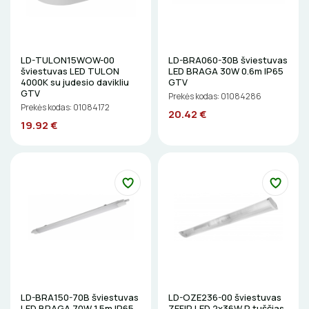
LD-TULON15WOW-00
LD-BRA060-30B šviestuvas
šviestuvas LED TULON
LED BRAGA 30W 0.6m IP65
4000K su judesio davikliu
GTV
GTV
Prekės kodas: 01084286
Prekės kodas: 01084172
20.42 €
19.92 €
LD-BRA150-70B šviestuvas
LD-OZE236-00 šviestuvas
LED BRAGA 70W 1.5m IP65
ZEFIR LED 2x36W P tuščias