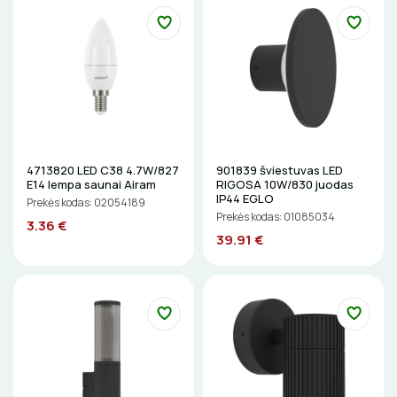
KALIMO ĮRANKIAI
LITAVIMO, KLIJAVIMO ĮRANKIAI
ELEKTRINIAI ĮRANKIAI
ŽYMEKLIAI
4713820 LED C38 4.7W/827
901839 šviestuvas LED
E14 lempa saunai Airam
RIGOSA 10W/830 juodas
IP44 EGLO
Prekės kodas: 02054189
Prekės kodas: 01085034
3.36 €
39.91 €