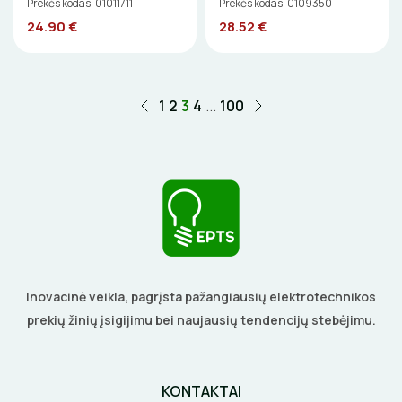
Prekės kodas: 01011711
Prekės kodas: 0109350
24.90 €
28.52 €
1
2
3
4
...
100
Inovacinė veikla, pagrįsta pažangiausių elektrotechnikos
prekių žinių įsigijimu bei naujausių tendencijų stebėjimu.
KONTAKTAI