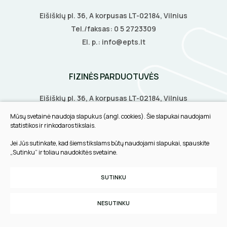
Eišiškių pl. 36, A korpusas LT-02184, Vilnius
Tel./faksas:
0 5 2723309
El. p.:
info@epts.lt
FIZINĖS PARDUOTUVĖS
Eišiškių pl. 36, A korpusas LT-02184, Vilnius
Biruliškių g. 8, LT-52168, Kaunas
Mūsų svetainė naudoja slapukus (angl. cookies). Šie slapukai naudojami
Tilžės g. 60, LT-91108, Klaipėda
statistikos ir rinkodaros tikslais.
Jei Jūs sutinkate, kad šiems tikslams būtų naudojami slapukai, spauskite
INFORMACIJA
„Sutinku“ ir toliau naudokitės svetaine.
Pirkimo taisyklės
SUTINKU
Slapukų parinktys
Privatumo politika
NESUTINKU