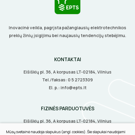
Inovacinė veikla, pagrįsta pažangiausių elektrotechnikos
prekių žinių įsigijimu bei naujausių tendencijų stebėjimu.
KONTAKTAI
Eišiškių pl. 36, A korpusas LT-02184, Vilnius
Tel./faksas:
0 5 2723309
El. p.:
info@epts.lt
FIZINĖS PARDUOTUVĖS
Eišiškių pl. 36, A korpusas LT-02184, Vilnius
Biruliškių g. 8, LT-52168, Kaunas
Mūsų svetainė naudoja slapukus (angl. cookies). Šie slapukai naudojami