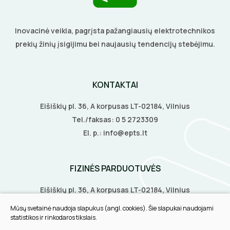
Inovacinė veikla, pagrįsta pažangiausių elektrotechnikos
prekių žinių įsigijimu bei naujausių tendencijų stebėjimu.
KONTAKTAI
Eišiškių pl. 36, A korpusas LT-02184, Vilnius
Tel./faksas:
0 5 2723309
El. p.:
info@epts.lt
FIZINĖS PARDUOTUVĖS
Eišiškių pl. 36, A korpusas LT-02184, Vilnius
Biruliškių g. 8, LT-52168, Kaunas
Mūsų svetainė naudoja slapukus (angl. cookies). Šie slapukai naudojami
Tilžės g. 60, LT-91108, Klaipėda
statistikos ir rinkodaros tikslais.