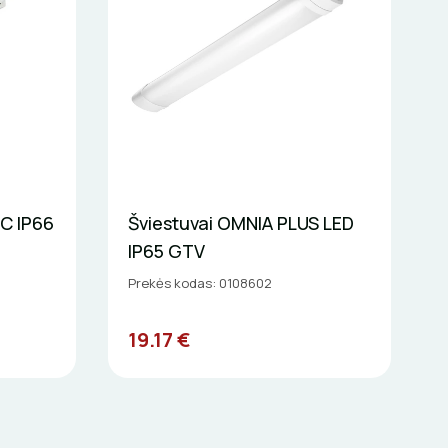
C IP66
Šviestuvai OMNIA PLUS LED
IP65 GTV
Prekės kodas: 0108602
19.17 €