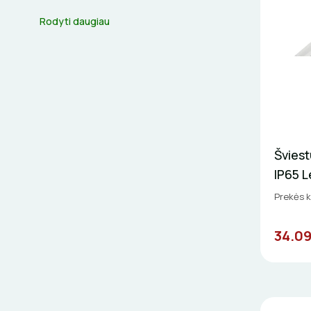
Rodyti daugiau
Švies
IP65 
Prekės 
34.09