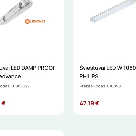
tuvai LED DAMP PROOF
Šviestuvai LED WT060
Ledvance
PHILIPS
kodas: 01085327
Prekės kodas: 0108981
 €
47.19 €