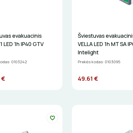
uvas evakuacinis
Šviestuvas evakuacini
1 LED 1h IP40 GTV
VELLA LED 1h MT SA IP
Intelight
kodas: 0103242
Prekės kodas: 0103095
 €
49.61 €