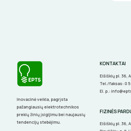
KONTAKTAI
Eišiškių pl. 36,
Tel./faksas:
0 
El. p.:
info@epts
Inovacinė veikla, pagrįsta
pažangiausių elektrotechnikos
FIZINĖS PAR
prekių žinių įsigijimu bei naujausių
tendencijų stebėjimu.
Eišiškių pl. 36,