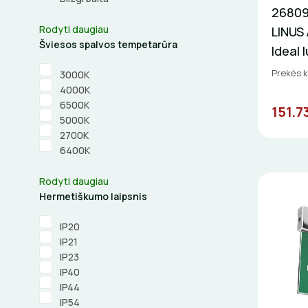
26809
Rodyti daugiau
LINUS
Šviesos spalvos tempetarūra
Ideal 
Prekės 
3000K
4000K
6500K
151.7
5000K
2700K
6400K
Rodyti daugiau
Hermetiškumo laipsnis
IP20
IP21
IP23
IP40
IP44
IP54