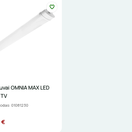
tuvai OMNIA MAX LED
GTV
kodas: 01081230
 €