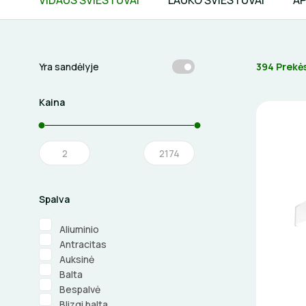
VIDAUS ŠVIESTUVAI
LAUKO ŠVIESTUVAI
AP
394 Prekė
Yra sandėlyje
Kaina
Spalva
Aliuminio
Antracitas
Auksinė
Balta
Bespalvė
Blizgi balta