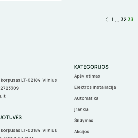
...
1
32
33
KATEGORIJOS
Apšvietimas
 A korpusas LT-02184, Vilnius
Elektros instaliacija
5 2723309
.lt
Automatika
Įrankiai
DUOTUVĖS
Šildymas
 A korpusas LT-02184, Vilnius
Akcijos