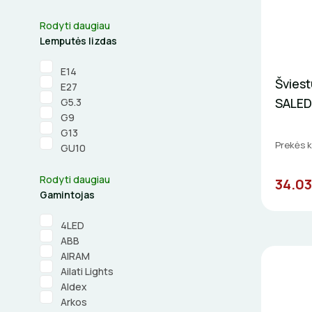
Rodyti daugiau
Lemputės lizdas
E14
Šviest
E27
SALED
G5.3
G9
G13
Prekės 
GU10
Rodyti daugiau
34.03
Gamintojas
4LED
ABB
AIRAM
Ailati Lights
Aldex
Arkos