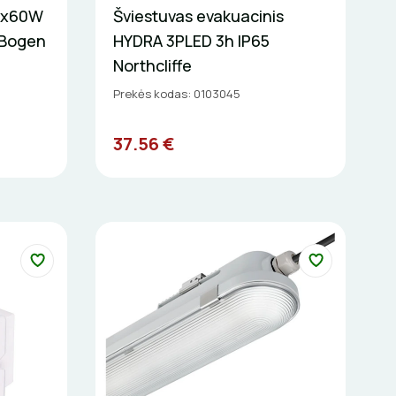
8x60W
Šviestuvas evakuacinis
nBogen
HYDRA 3PLED 3h IP65
Northcliffe
Prekės kodas: 0103045
37.56 €