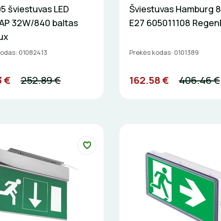
5 šviestuvas LED
Šviestuvas Hamburg 
 AP 32W/840 baltas
E27 605011108 Rege
lux
kodas: 01082413
Prekės kodas: 0101389
3 €
252.89 €
162.58 €
406.46 €