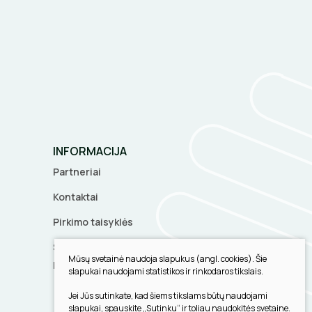
INFORMACIJA
Partneriai
Kontaktai
Pirkimo taisyklės
Slapukų parinktys
Mūsų svetainė naudoja slapukus (angl. cookies). Šie
Privatumo politika
slapukai naudojami statistikos ir rinkodaros tikslais.
Jei Jūs sutinkate, kad šiems tikslams būtų naudojami
slapukai, spauskite „Sutinku“ ir toliau naudokitės svetaine.