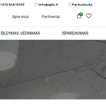
+370 648 19333
info@epts.lt
Parduotuvės
0
Apie mus
Partneriai
ŠILDYMAS, VĖDINIMAS
IŠPARDAVIMAS