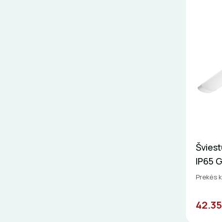
Švies
IP65 
Prekės 
42.35