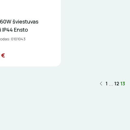
 60W šviestuvas
 IP44 Ensto
kodas: 0101043
 €
...
1
12
13