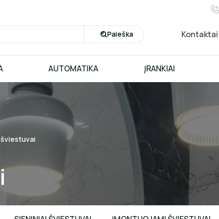
Kontaktai
Paieška
A
AUTOMATIKA
ĮRANKIAI
 šviestuvai
i