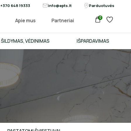
+370 648 19333
info@epts.lt
Parduotuvės
0
Apie mus
Partneriai
ŠILDYMAS, VĖDINIMAS
IŠPARDAVIMAS