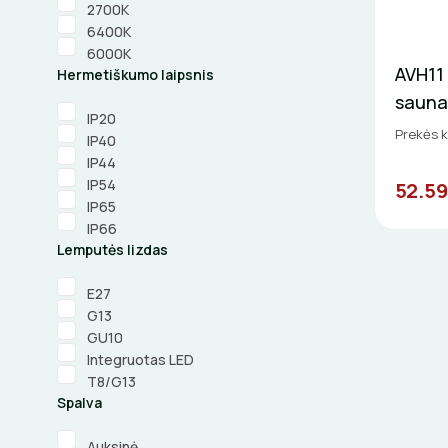
2700K
6400K
6000K
AVH11
Hermetiškumo laipsnis
saunai
IP20
Prekės 
IP40
IP44
IP54
52.59
IP65
IP66
Lemputės lizdas
E27
G13
GU10
Integruotas LED
T8/G13
Spalva
Auksinė