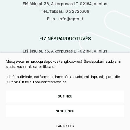
Eišiškių pl. 36, A korpusas LT-02184, Vilnius
Tel./faksas:
0 5 2723309
El. p.:
info@epts.lt
FIZINĖS PARDUOTUVĖS
Eišiškių pl. 36, A korpusas LT-02184, Vilnius
Biruliškių g. 8, LT-52168, Kaunas
Mūsų svetainė naudoja slapukus (angl. cookies). Šie slapukai naudojami
Tilžės g. 60, LT-91108, Klaipėda
statistikos ir rinkodaros tikslais.
Jei Jūs sutinkate, kad šiems tikslams būtų naudojami slapukai, spauskite
INFORMACIJA
„Sutinku“ ir toliau naudokitės svetaine.
Pirkimo taisyklės
SUTINKU
Slapukų parinktys
Privatumo politika
NESUTINKU
Sukurta:
TEXUS
PARINKTYS