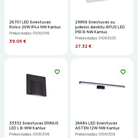
LITAVIMO, KLIJAVIMO ĮRANKIAI
ELEKTRINIAI ĮRANKIAI
26701 LED šviestuvas
29856 šviestuvas su
Rolso 20W IP44 NW Kanlux
judesio davikliu APUS LED
PIR B-NW Kanlux
ŽYMEKLIAI
Prekės kodas: 01080195
Prekės kodas: 01083035
39.05 €
27.32 €
33332 šviestuvas ERINUS
26684 LED šviestuvas
LED L B-WW Kanlux
ASTEN 12W-NW Kanlux
Prekės kodas: 01081398
Prekės kodas: 01081306