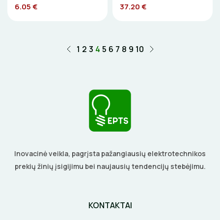
6.05 €
37.20 €
1
2
3
4
5
6
7
8
9
10
Inovacinė veikla, pagrįsta pažangiausių elektrotechnikos
prekių žinių įsigijimu bei naujausių tendencijų stebėjimu.
KONTAKTAI