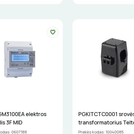
M3100EA elektros
PGKITCTC0001 srovė
lis 3F MID
transformatorius Telt
kodas: 0607188
Prekės kodas: 10040085