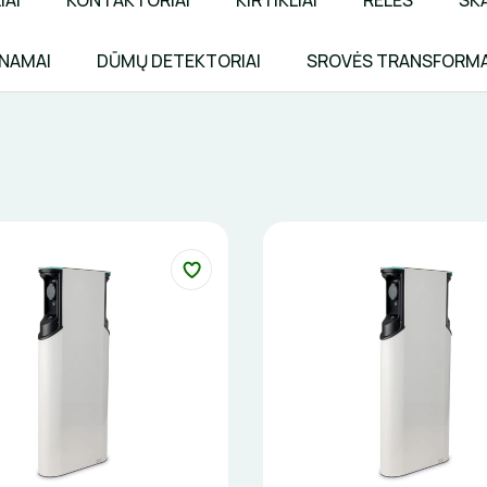
IAI
KONTAKTORIAI
KIRTIKLIAI
RELĖS
SKA
 NAMAI
DŪMŲ DETEKTORIAI
SROVĖS TRANSFORMA