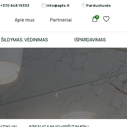
+370 648 19333
info@epts.lt
Parduotuvės
0
Apie mus
Partneriai
ŠILDYMAS, VĖDINIMAS
IŠPARDAVIMAS