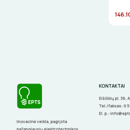
146.1
KONTAKTAI
Eišiškių pl. 36,
Tel./faksas:
0 
El. p.:
info@epts
Inovacinė veikla, pagrįsta
pažangiausių elektrotechnikos