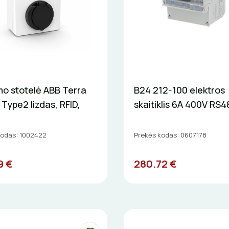
mo stotelė ABB Terra
B24 212-100 elektros
Type2 lizdas, RFID,
skaitiklis 6A 400V RS
kodas: 1002422
Prekės kodas: 0607178
9 €
280.72 €