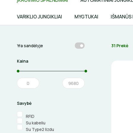
ĮKROVIMO SPRENDIMAI
AUTOMATINIAI JUNGIKL
VARIKLIO JUNGIKLIAI
MYGTUKAI
IŠMANŪS
31 Prekė
Yra sandėlyje
Kaina
Savybė
RFID
Su kabeliu
Su Type2 lizdu