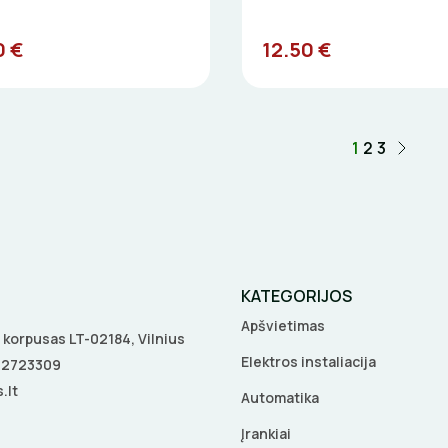
0 €
12.50 €
1
2
3
KATEGORIJOS
Apšvietimas
 A korpusas LT-02184, Vilnius
Elektros instaliacija
5 2723309
.lt
Automatika
Įrankiai