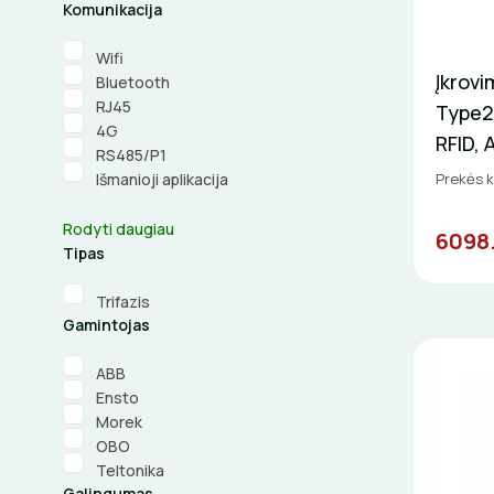
Komunikacija
Wifi
Įkrov
Bluetooth
RJ45
Type2 
4G
RFID,
RS485/P1
Prekės 
Išmanioji aplikacija
Rodyti daugiau
6098
Tipas
Trifazis
Gamintojas
ABB
Ensto
Morek
OBO
Teltonika
Galingumas