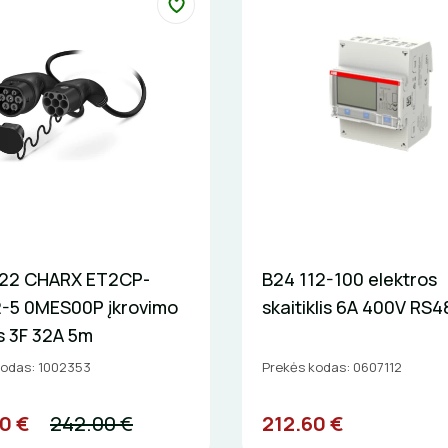
22 CHARX ET2CP-
B24 112-100 elektros
-5 0MES00P įkrovimo
skaitiklis 6A 400V RS
s 3F 32A 5m
kodas: 1002353
Prekės kodas: 0607112
0 €
242.00 €
212.60 €