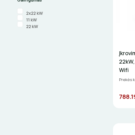
2x22 kW
11 kW
22 kW
Įkrovi
22kW, 
Wifi
Prekės 
788.1