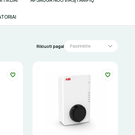
ITIKLIAI
APSAUGA NUO VIRŠĮTAMPIŲ
TORIAI
Pasirinkite
Rikiuoti pagal