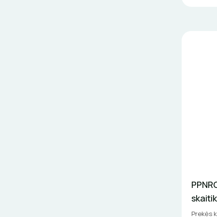
PPNRG
skaitik
Prekės 