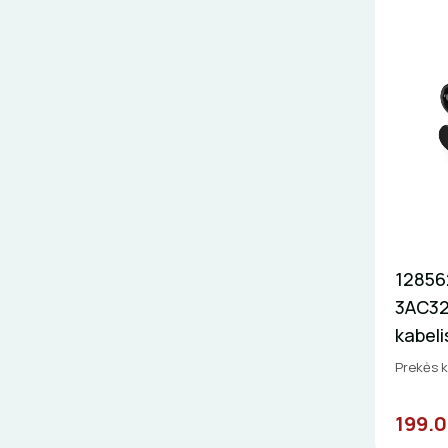
12856
3AC32
kabeli
Prekės 
199.0