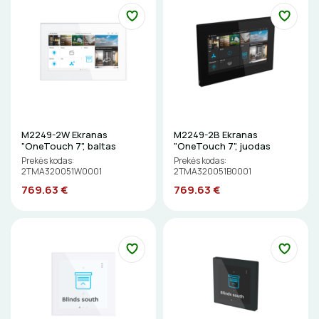
Gulsčiukai
DAIKTADĖŽĖS
Etikečių spausdintuvai
ŽIBINTUVĖLIAI
Pjovimo įrankiai
Kalimo įrankiai
PRATRAUKIKLIAI
Litavimo, klijavimo įrankiai
BŪGNAI KABELIŲ VYNIOJIMUI
M2249-2W Ekranas
M2249-2B Ekranas
Elektriniai įrankiai
"OneTouch 7", baltas
"OneTouch 7", juodas
GRĘŽIMO KARŪNOS, GRĄŽTAI
Žymekliai
Prekės kodas:
Prekės kodas:
2TMA320051W0001
2TMA320051B0001
769.63 €
769.63 €
GULSČIUKAI
ETIKEČIŲ SPAUSDINTUVAI
PJOVIMO ĮRANKIAI
KALIMO ĮRANKIAI