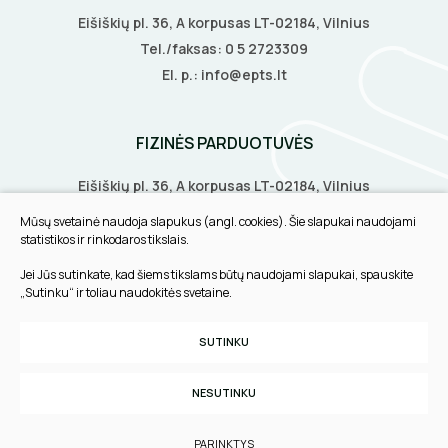
Eišiškių pl. 36, A korpusas LT-02184, Vilnius
Tel./faksas:
0 5 2723309
El. p.:
info@epts.lt
FIZINĖS PARDUOTUVĖS
Eišiškių pl. 36, A korpusas LT-02184, Vilnius
Biruliškių g. 8, LT-52168, Kaunas
Mūsų svetainė naudoja slapukus (angl. cookies). Šie slapukai naudojami
Tilžės g. 60, LT-91108, Klaipėda
statistikos ir rinkodaros tikslais.
Jei Jūs sutinkate, kad šiems tikslams būtų naudojami slapukai, spauskite
INFORMACIJA
„Sutinku“ ir toliau naudokitės svetaine.
Pirkimo taisyklės
SUTINKU
Slapukų parinktys
Privatumo politika
NESUTINKU
Sukurta:
TEXUS
PARINKTYS