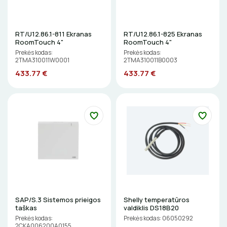
LITAVIMO, KLIJAVIMO ĮRANKIAI
RT/U12.86.1-811 Ekranas
RT/U12.86.1-825 Ekranas
ELEKTRINIAI ĮRANKIAI
RoomTouch 4"
RoomTouch 4"
Prekės kodas:
Prekės kodas:
2TMA310011W0001
2TMA310011B0003
ŽYMEKLIAI
433.77 €
433.77 €
SAP/S.3 Sistemos prieigos
Shelly temperatūros
taškas
valdiklis DS18B20
Prekės kodas:
Prekės kodas: 06050292
2CKA006200A0155