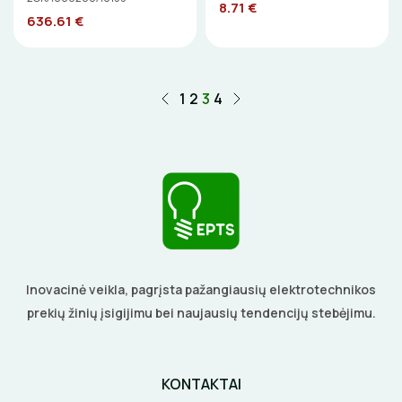
8.71 €
636.61 €
1
2
3
4
Inovacinė veikla, pagrįsta pažangiausių elektrotechnikos
prekių žinių įsigijimu bei naujausių tendencijų stebėjimu.
KONTAKTAI