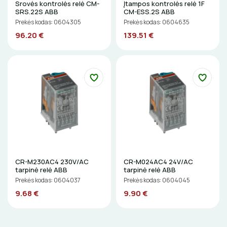
Srovės kontrolės relė CM-
Įtampos kontrolės relė 1F
SRS.22S ABB
CM-ESS.2S ABB
LITAVIMO, KLIJAVIMO ĮRANKIAI
Prekės kodas: 0604305
Prekės kodas: 0604635
96.20 €
139.51 €
ELEKTRINIAI ĮRANKIAI
ŽYMEKLIAI
CR-M230AC4 230V/AC
CR-M024AC4 24V/AC
tarpinė relė ABB
tarpinė relė ABB
Prekės kodas: 0604037
Prekės kodas: 0604045
9.68 €
9.90 €