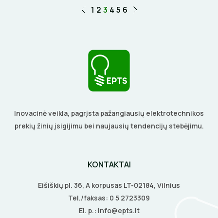
1
2
3
4
5
6
Inovacinė veikla, pagrįsta pažangiausių elektrotechnikos
prekių žinių įsigijimu bei naujausių tendencijų stebėjimu.
KONTAKTAI
Eišiškių pl. 36, A korpusas LT-02184, Vilnius
Tel./faksas:
0 5 2723309
El. p.:
info@epts.lt