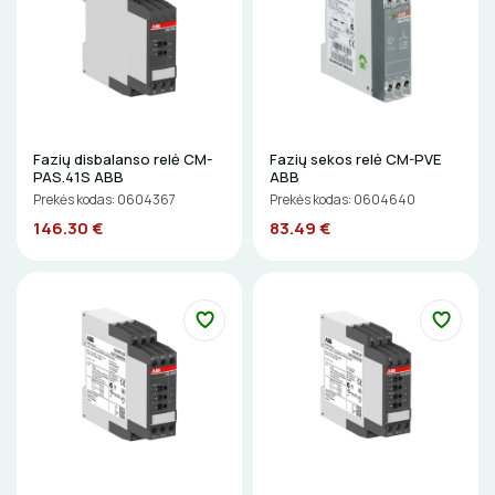
Gulsčiukai
DAIKTADĖŽĖS
Etikečių spausdintuvai
ŽIBINTUVĖLIAI
Pjovimo įrankiai
Kalimo įrankiai
PRATRAUKIKLIAI
Fazių disbalanso relė CM-
Fazių sekos relė CM-PVE
Litavimo, klijavimo įrankiai
PAS.41S ABB
ABB
BŪGNAI KABELIŲ VYNIOJIMUI
Prekės kodas: 0604367
Prekės kodas: 0604640
Elektriniai įrankiai
146.30 €
83.49 €
GRĘŽIMO KARŪNOS, GRĄŽTAI
Žymekliai
GULSČIUKAI
ETIKEČIŲ SPAUSDINTUVAI
PJOVIMO ĮRANKIAI
KALIMO ĮRANKIAI