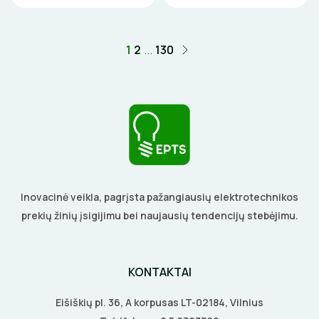
ELEKTRINIAI ĮRANKIAI
1
2
...
130
ŽYMEKLIAI
Inovacinė veikla, pagrįsta pažangiausių elektrotechnikos
prekių žinių įsigijimu bei naujausių tendencijų stebėjimu.
KONTAKTAI
Eišiškių pl. 36, A korpusas LT-02184, Vilnius