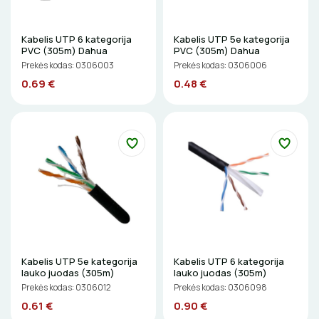
Elektriniai įrankiai
ŽIBINTUVĖLIAI
Kabelis UTP 6 kategorija
Kabelis UTP 5e kategorija
Žymekliai
PVC (305m) Dahua
PVC (305m) Dahua
PRATRAUKIKLIAI
Prekės kodas: 0306003
Prekės kodas: 0306006
0.69 €
0.48 €
BŪGNAI KABELIŲ VYNIOJIMUI
GRĘŽIMO KARŪNOS, GRĄŽTAI
GULSČIUKAI
ETIKEČIŲ SPAUSDINTUVAI
PJOVIMO ĮRANKIAI
Kabelis UTP 5e kategorija
Kabelis UTP 6 kategorija
KALIMO ĮRANKIAI
lauko juodas (305m)
lauko juodas (305m)
Prekės kodas: 0306012
Prekės kodas: 0306098
LITAVIMO, KLIJAVIMO ĮRANKIAI
0.61 €
0.90 €