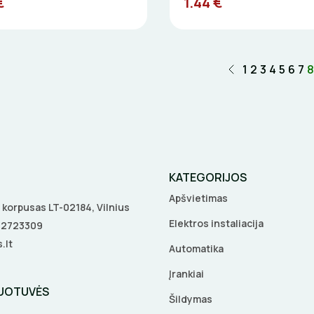
€
1.44 €
1
2
3
4
5
6
7
8
KATEGORIJOS
Apšvietimas
 A korpusas LT-02184, Vilnius
Elektros instaliacija
5 2723309
.lt
Automatika
Įrankiai
DUOTUVĖS
Šildymas