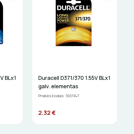
6V BLx1
Duracell D371/370 1.55V BLx1
galv. elementas
Prekės kodas: 1001147
2.32 €