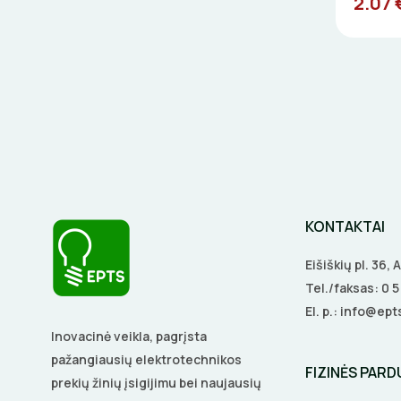
2.07 
KONTAKTAI
Eišiškių pl. 36,
Tel./faksas:
0 
El. p.:
info@epts
Inovacinė veikla, pagrįsta
pažangiausių elektrotechnikos
FIZINĖS PAR
prekių žinių įsigijimu bei naujausių