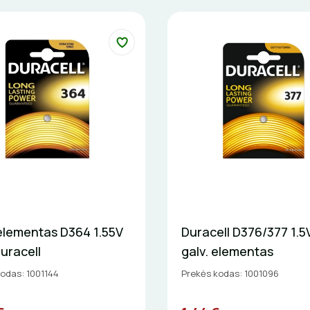
 elementas D364 1.55V
Duracell D376/377 1.5
uracell
galv. elementas
odas: 1001144
Prekės kodas: 1001096