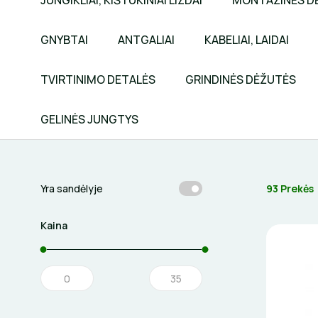
JUNGIKLIAI, KIŠTUKINIAI LIZDAI
MONTAŽINĖS D
GNYBTAI
ANTGALIAI
KABELIAI, LAIDAI
TVIRTINIMO DETALĖS
GRINDINĖS DĖŽUTĖS
GELINĖS JUNGTYS
93 Prekės
Yra sandėlyje
Kaina