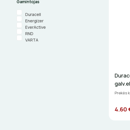
Gamintojas
Duracell
Energizer
EverActive
RND
VARTA
Durac
galv.e
Prekės 
4.60 