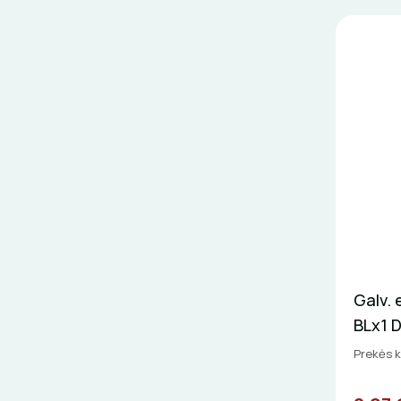
Galv.
BLx1 D
Prekės k