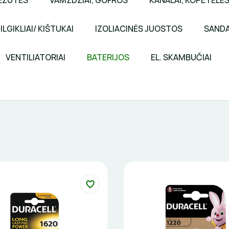
ĖŽUTĖS
VAMZDŽIAI, GOFROS
KANALAI, KOPETĖLĖ
ILGIKLIAI/ KIŠTUKAI
IZOLIACINĖS JUOSTOS
SANDA
VENTILIATORIAI
BATERIJOS
EL. SKAMBUČIAI