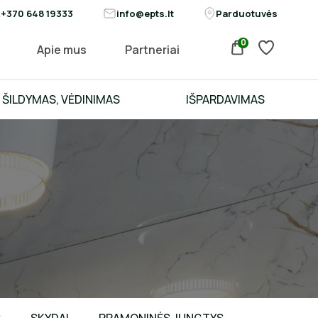
+370 648 19333
info@epts.lt
Parduotuvės
0
Apie mus
Partneriai
ŠILDYMAS, VĖDINIMAS
IŠPARDAVIMAS