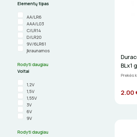
Elementų tipas
AA/LR6
AAA/L03
C/LR14
D/LR20
9V/6LR61
Įkraunamos
Durac
Rodyti daugiau
BLx1 g
Voltai
Prekės 
1,2V
2.00 
1,5V
1,55V
3V
6V
9V
Rodyti daugiau