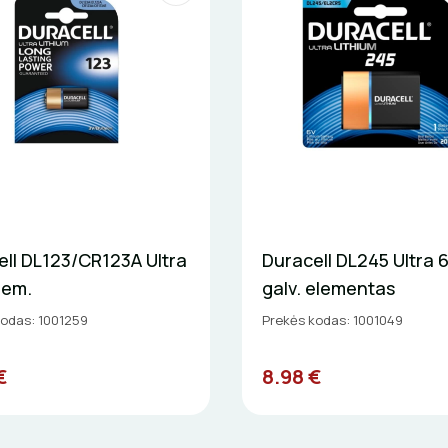
ell DL123/CR123A Ultra
Duracell DL245 Ultra 
lem.
galv. elementas
kodas: 1001259
Prekės kodas: 1001049
€
8.98 €