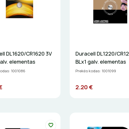
ell DL1620/CR1620 3V
Duracell DL1220/CR1
alv. elementas
BLx1 galv. elementas
kodas: 1001086
Prekės kodas: 1001099
€
2.20 €