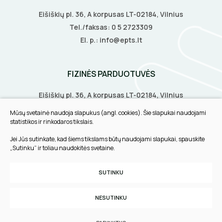
Eišiškių pl. 36, A korpusas LT-02184, Vilnius
Tel./faksas:
0 5 2723309
El. p.:
info@epts.lt
FIZINĖS PARDUOTUVĖS
Eišiškių pl. 36, A korpusas LT-02184, Vilnius
Biruliškių g. 8, LT-52168, Kaunas
Mūsų svetainė naudoja slapukus (angl. cookies). Šie slapukai naudojami
Tilžės g. 60, LT-91108, Klaipėda
statistikos ir rinkodaros tikslais.
Jei Jūs sutinkate, kad šiems tikslams būtų naudojami slapukai, spauskite
INFORMACIJA
„Sutinku“ ir toliau naudokitės svetaine.
Pirkimo taisyklės
SUTINKU
Slapukų parinktys
Privatumo politika
NESUTINKU
Sukurta:
TEXUS