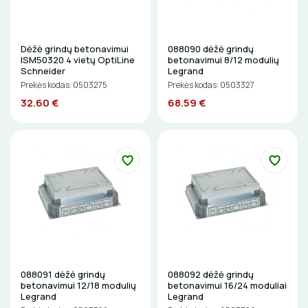
Elektriniai įrankiai
ŽIBINTUVĖLIAI
Žymekliai
Dėžė grindų betonavimui
088090 dėžė grindų
PRATRAUKIKLIAI
ISM50320 4 vietų OptiLine
betonavimui 8/12 modulių
Schneider
Legrand
Prekės kodas: 0503275
Prekės kodas: 0503327
BŪGNAI KABELIŲ VYNIOJIMUI
32.60 €
68.59 €
GRĘŽIMO KARŪNOS, GRĄŽTAI
GULSČIUKAI
ETIKEČIŲ SPAUSDINTUVAI
PJOVIMO ĮRANKIAI
KALIMO ĮRANKIAI
088091 dėžė grindų
088092 dėžė grindų
betonavimui 12/18 modulių
betonavimui 16/24 moduliai
LITAVIMO, KLIJAVIMO ĮRANKIAI
Legrand
Legrand