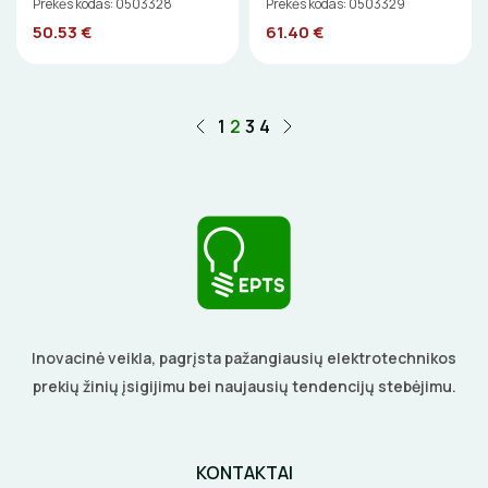
Prekės kodas: 0503328
Prekės kodas: 0503329
50.53 €
61.40 €
ELEKTRINIAI ĮRANKIAI
ŽYMEKLIAI
1
2
3
4
Inovacinė veikla, pagrįsta pažangiausių elektrotechnikos
prekių žinių įsigijimu bei naujausių tendencijų stebėjimu.
KONTAKTAI