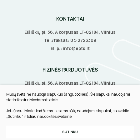
ELEKTRINIAI ĮRANKIAI
KONTAKTAI
ŽYMEKLIAI
Eišiškių pl. 36, A korpusas LT-02184, Vilnius
Tel./faksas:
0 5 2723309
El. p.:
info@epts.lt
FIZINĖS PARDUOTUVĖS
Eišiškių pl. 36, A korpusas LT-02184, Vilnius
Biruliškių g. 8, LT-52168, Kaunas
Mūsų svetainė naudoja slapukus (angl. cookies). Šie slapukai naudojami
Tilžės g. 60, LT-91108, Klaipėda
statistikos ir rinkodaros tikslais.
Jei Jūs sutinkate, kad šiems tikslams būtų naudojami slapukai, spauskite
INFORMACIJA
„Sutinku“ ir toliau naudokitės svetaine.
Pirkimo taisyklės
SUTINKU
Slapukų parinktys