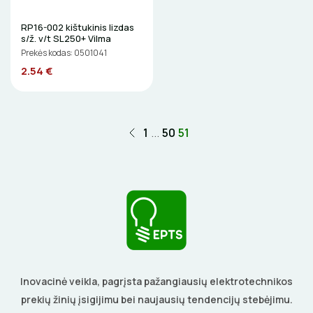
ST150
Elektriniai įrankiai
ŽIBINTUVĖLIAI
RP16-002 kištukinis lizdas
s/ž. v/t SL250+ Vilma
Žymekliai
PRATRAUKIKLIAI
Prekės kodas: 0501041
2.54 €
BŪGNAI KABELIŲ VYNIOJIMUI
GRĘŽIMO KARŪNOS, GRĄŽTAI
1
...
50
51
GULSČIUKAI
ETIKEČIŲ SPAUSDINTUVAI
PJOVIMO ĮRANKIAI
KALIMO ĮRANKIAI
Inovacinė veikla, pagrįsta pažangiausių elektrotechnikos
LITAVIMO, KLIJAVIMO ĮRANKIAI
prekių žinių įsigijimu bei naujausių tendencijų stebėjimu.