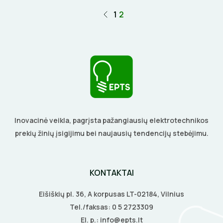
1
2
Inovacinė veikla, pagrįsta pažangiausių elektrotechnikos
prekių žinių įsigijimu bei naujausių tendencijų stebėjimu.
KONTAKTAI
Eišiškių pl. 36, A korpusas LT-02184, Vilnius
Tel./faksas:
0 5 2723309
El. p.:
info@epts.lt