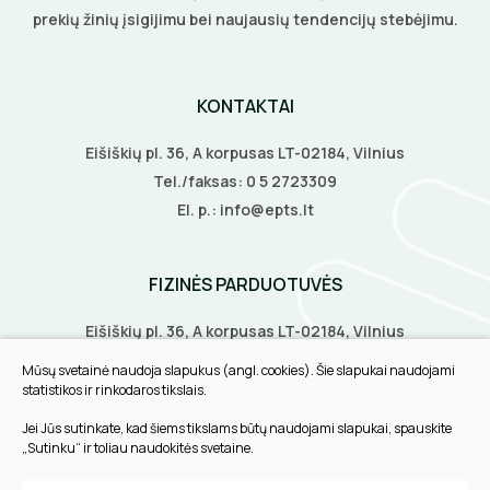
prekių žinių įsigijimu bei naujausių tendencijų stebėjimu.
KONTAKTAI
Eišiškių pl. 36, A korpusas LT-02184, Vilnius
Tel./faksas:
0 5 2723309
El. p.:
info@epts.lt
FIZINĖS PARDUOTUVĖS
Eišiškių pl. 36, A korpusas LT-02184, Vilnius
Biruliškių g. 8, LT-52168, Kaunas
Mūsų svetainė naudoja slapukus (angl. cookies). Šie slapukai naudojami
Tilžės g. 60, LT-91108, Klaipėda
statistikos ir rinkodaros tikslais.
Jei Jūs sutinkate, kad šiems tikslams būtų naudojami slapukai, spauskite
INFORMACIJA
„Sutinku“ ir toliau naudokitės svetaine.
Pirkimo taisyklės