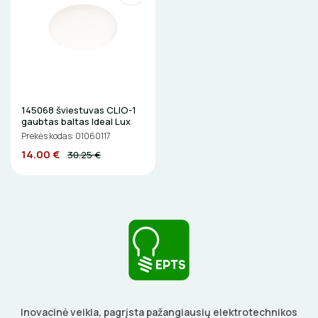
BŪGNAI KABELIŲ VYNIOJIMUI
VENTILIATORIAI
GRĘŽIMO KARŪNOS, GRĄŽTAI
BATERIJOS
GULSČIUKAI
EL. SKAMBUČIAI
145068 šviestuvas CLIO-1
gaubtas baltas Ideal Lux
ETIKEČIŲ SPAUSDINTUVAI
Prekės kodas: 01060117
ŽAIBOSAUGA IR ĮŽEMINIMAS
14.00 €
30.25 €
PJOVIMO ĮRANKIAI
GELINĖS JUNGTYS
KALIMO ĮRANKIAI
LITAVIMO, KLIJAVIMO ĮRANKIAI
ELEKTRINIAI ĮRANKIAI
Inovacinė veikla, pagrįsta pažangiausių elektrotechnikos
ŽYMEKLIAI