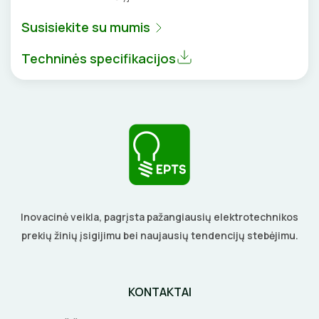
DAIKTADĖŽĖS
SROVĖS TRANSFORMATORIAI
TERMO VAMZDELIAI, PIRŠTINĖS
Susisiekite su mumis
ŽIBINTUVĖLIAI
TVIRTINIMO DETALĖS
Techninės specifikacijos
PRATRAUKIKLIAI
GRINDINĖS DĖŽUTĖS
BŪGNAI KABELIŲ VYNIOJIMUI
VENTILIATORIAI
GRĘŽIMO KARŪNOS, GRĄŽTAI
BATERIJOS
GULSČIUKAI
EL. SKAMBUČIAI
ETIKEČIŲ SPAUSDINTUVAI
Inovacinė veikla, pagrįsta pažangiausių elektrotechnikos
ŽAIBOSAUGA IR ĮŽEMINIMAS
prekių žinių įsigijimu bei naujausių tendencijų stebėjimu.
PJOVIMO ĮRANKIAI
GELINĖS JUNGTYS
KALIMO ĮRANKIAI
KONTAKTAI