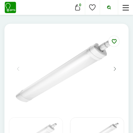
0
VIDAUS ŠVIESTUVAI
Lubiniai šviestuvai
Pakabinami šviestuvai
Sieniniai šviestuvai
Įmontuojami šviestuvai
Pastatomi šviestuvai
Evakuaciniai šviestuvai
Šviestuvai nuo judesio
Aukštų patalpų šviestuvai