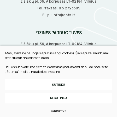
Eišiškių pl. 36, A korpusas LT-02184, Vilnius
LITAVIMO, KLIJAVIMO ĮRANKIAI
Tel./faksas:
0 5 2723309
El. p.:
info@epts.lt
ELEKTRINIAI ĮRANKIAI
ŽYMEKLIAI
FIZINĖS PARDUOTUVĖS
Eišiškių pl. 36, A korpusas LT-02184, Vilnius
Biruliškių g. 8, LT-52168, Kaunas
Mūsų svetainė naudoja slapukus (angl. cookies). Šie slapukai naudojami
Tilžės g. 60, LT-91108, Klaipėda
statistikos ir rinkodaros tikslais.
Jei Jūs sutinkate, kad šiems tikslams būtų naudojami slapukai, spauskite
INFORMACIJA
„Sutinku“ ir toliau naudokitės svetaine.
Pirkimo taisyklės
SUTINKU
Slapukų parinktys
Privatumo politika
NESUTINKU
Sukurta:
TEXUS
PARINKTYS