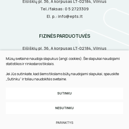
Eišiškių pl. 36, A korpusas LT-02184, Vilnius
LITAVIMO, KLIJAVIMO ĮRANKIAI
Tel./faksas:
0 5 2723309
El. p.:
info@epts.lt
ELEKTRINIAI ĮRANKIAI
ŽYMEKLIAI
FIZINĖS PARDUOTUVĖS
Eišiškių pl. 36, A korpusas LT-02184, Vilnius
Biruliškių g. 8, LT-52168, Kaunas
Mūsų svetainė naudoja slapukus (angl. cookies). Šie slapukai naudojami
Tilžės g. 60, LT-91108, Klaipėda
statistikos ir rinkodaros tikslais.
Jei Jūs sutinkate, kad šiems tikslams būtų naudojami slapukai, spauskite
INFORMACIJA
„Sutinku“ ir toliau naudokitės svetaine.
Pirkimo taisyklės
SUTINKU
Slapukų parinktys
Privatumo politika
NESUTINKU
Sukurta:
TEXUS
PARINKTYS