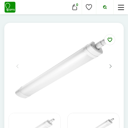
0
VIDAUS ŠVIESTUVAI
Lubiniai šviestuvai
Pakabinami šviestuvai
Sieniniai šviestuvai
Įmontuojami šviestuvai
Pastatomi šviestuvai
Evakuaciniai šviestuvai
Šviestuvai nuo judesio
Aukštų patalpų šviestuvai