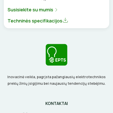
DAIKTADĖŽĖS
SROVĖS TRANSFORMATORIAI
TERMO VAMZDELIAI, PIRŠTINĖS
Susisiekite su mumis
ŽIBINTUVĖLIAI
TVIRTINIMO DETALĖS
Techninės specifikacijos
PRATRAUKIKLIAI
GRINDINĖS DĖŽUTĖS
BŪGNAI KABELIŲ VYNIOJIMUI
VENTILIATORIAI
GRĘŽIMO KARŪNOS, GRĄŽTAI
BATERIJOS
GULSČIUKAI
EL. SKAMBUČIAI
ETIKEČIŲ SPAUSDINTUVAI
Inovacinė veikla, pagrįsta pažangiausių elektrotechnikos
ŽAIBOSAUGA IR ĮŽEMINIMAS
prekių žinių įsigijimu bei naujausių tendencijų stebėjimu.
PJOVIMO ĮRANKIAI
GELINĖS JUNGTYS
KALIMO ĮRANKIAI
KONTAKTAI