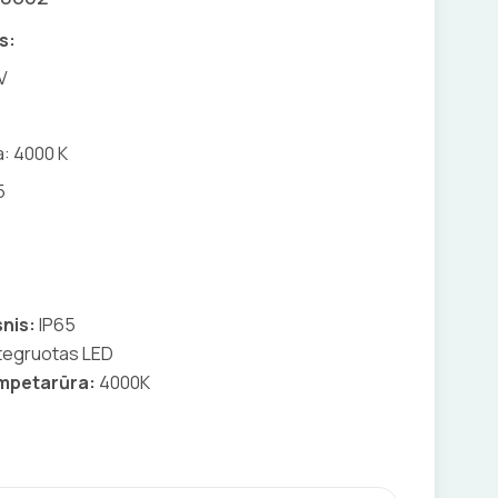
s:
V
: 4000 K
5
nis:
IP65
tegruotas LED
empetarūra:
4000K