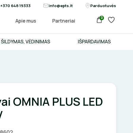
+370 648 19333
info@epts.lt
Parduotuvės
0
Apie mus
Partneriai
ŠILDYMAS, VĖDINIMAS
IŠPARDAVIMAS
vai OMNIA PLUS LED
V
08602