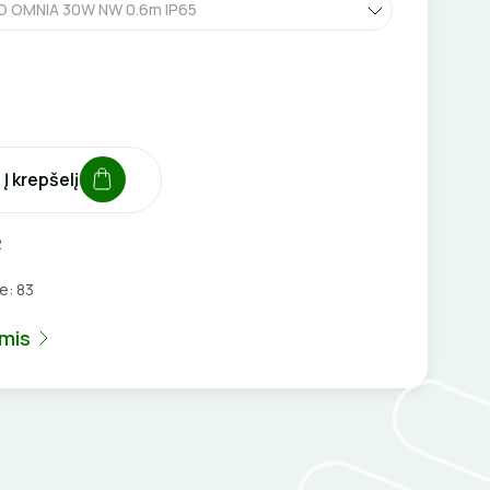
 OMNIA 30W NW 0.6m IP65
Į krepšelį
2
je:
83
umis