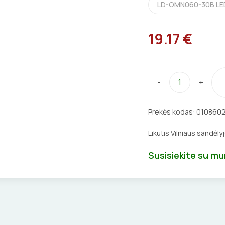
LD-OMN060-30B LED
19.17 €
-
+
Prekės kodas:
010860
Likutis Vilniaus sandėly
Susisiekite su m