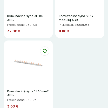
DAIKTADĖŽĖS
Komutacinė šyna 3F 1m
Komutacinė šyna 3F 12
ŽIBINTUVĖLIAI
ABB
modulių ABB
Prekės kodas: 0601108
Prekės kodas: 0601035
PRATRAUKIKLIAI
32.00 €
8.80 €
BŪGNAI KABELIŲ VYNIOJIMUI
GRĘŽIMO KARŪNOS, GRĄŽTAI
GULSČIUKAI
ETIKEČIŲ SPAUSDINTUVAI
PJOVIMO ĮRANKIAI
Komutacinė šyna 1F 10mm2
ABB
Prekės kodas: 0601173
KALIMO ĮRANKIAI
3.63 €