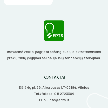
LITAVIMO, KLIJAVIMO ĮRANKIAI
ELEKTRINIAI ĮRANKIAI
ŽYMEKLIAI
Inovacinė veikla, pagrįsta pažangiausių elektrotechnikos
prekių žinių įsigijimu bei naujausių tendencijų stebėjimu.
KONTAKTAI
Eišiškių pl. 36, A korpusas LT-02184, Vilnius
Tel./faksas:
0 5 2723309
El. p.:
info@epts.lt