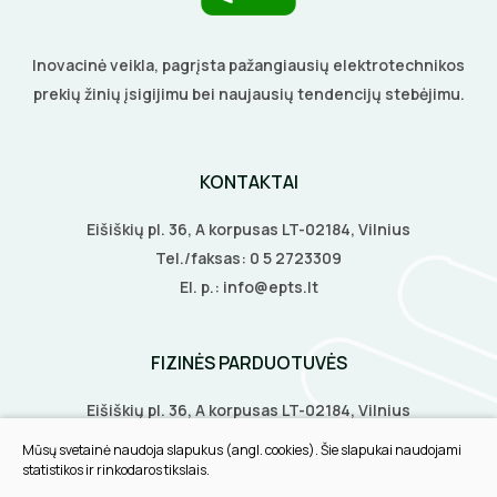
ELEKTRINIAI ĮRANKIAI
Inovacinė veikla, pagrįsta pažangiausių elektrotechnikos
ŽYMEKLIAI
prekių žinių įsigijimu bei naujausių tendencijų stebėjimu.
KONTAKTAI
Eišiškių pl. 36, A korpusas LT-02184, Vilnius
Tel./faksas:
0 5 2723309
El. p.:
info@epts.lt
FIZINĖS PARDUOTUVĖS
Eišiškių pl. 36, A korpusas LT-02184, Vilnius
Biruliškių g. 8, LT-52168, Kaunas
Mūsų svetainė naudoja slapukus (angl. cookies). Šie slapukai naudojami
Tilžės g. 60, LT-91108, Klaipėda
statistikos ir rinkodaros tikslais.