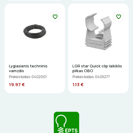
ŽIBINTUVĖLIAI
PRATRAUKIKLIAI
BŪGNAI KABELIŲ VYNIOJIMUI
GRĘŽIMO KARŪNOS, GRĄŽTAI
Lygiasienis techninis
LGR star Quick clip laikiklis
GULSČIUKAI
vamzdis
pilkas OBO
Prekės kodas: 0402001
Prekės kodas: 0405277
ETIKEČIŲ SPAUSDINTUVAI
19.97 €
1.13 €
PJOVIMO ĮRANKIAI
KALIMO ĮRANKIAI
LITAVIMO, KLIJAVIMO ĮRANKIAI