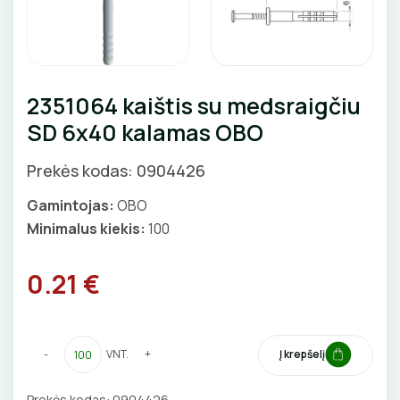
GNYBTAI
Valdikliai, pulteliai
Pirties apšvietimas
Judesio davikliai
Augalų apšvietimas
ANTGALIAI
Šviestuvų priedai
2351064 kaištis su medsraigčiu
KABELIAI, LAIDAI
SD 6x40 kalamas OBO
ILGIKLIAI/ KIŠTUKAI
Prekės kodas: 0904426
IZOLIACINĖS JUOSTOS
Gamintojas:
OBO
Minimalus kiekis:
100
SANDARIKLIAI
0.21 €
TERMO VAMZDELIAI, PIRŠTINĖS
TVIRTINIMO DETALĖS
-
VNT.
+
Į krepšelį
GRINDINĖS DĖŽUTĖS
Prekės kodas:
0904426