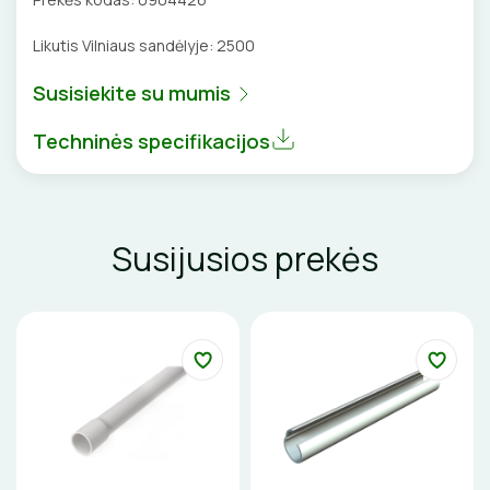
VENTILIATORIAI
Likutis Vilniaus sandėlyje:
2500
BATERIJOS
Susisiekite su mumis
EL. SKAMBUČIAI
Techninės specifikacijos
ŽAIBOSAUGA IR ĮŽEMINIMAS
GELINĖS JUNGTYS
Susijusios prekės
ĮKROVIMO SPRENDIMAI
Įkrovimo stotelės
ATSUKTUVAI
AUTOMATINIAI JUNGIKLIAI
Įkrovimo kabeliai
ELEKTRINIS ŠILDYMAS
REPLĖS
KONTAKTORIAI
Nešiojami įkrovikliai