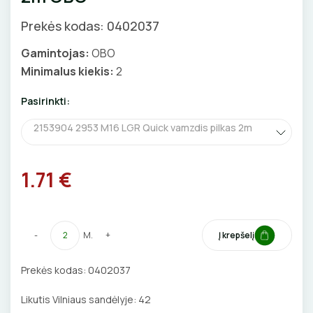
GNYBTAI
Valdikliai, pulteliai
Pirties apšvietimas
Prekės kodas: 0402037
Judesio davikliai
Augalų apšvietimas
ANTGALIAI
Gamintojas:
OBO
Šviestuvų priedai
Minimalus kiekis:
2
KABELIAI, LAIDAI
Pasirinkti:
ILGIKLIAI/ KIŠTUKAI
2153904 2953 M16 LGR Quick vamzdis pilkas 2m
IZOLIACINĖS JUOSTOS
1.71 €
SANDARIKLIAI
TERMO VAMZDELIAI, PIRŠTINĖS
-
M.
+
Į krepšelį
TVIRTINIMO DETALĖS
Prekės kodas:
0402037
GRINDINĖS DĖŽUTĖS
Likutis Vilniaus sandėlyje:
42