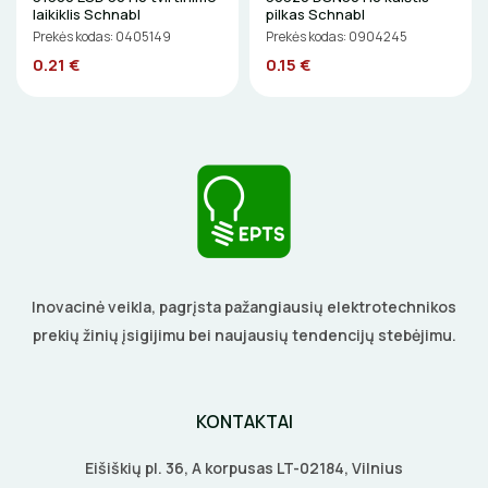
laikiklis Schnabl
pilkas Schnabl
ELEKTRINIAI ĮRANKIAI
Prekės kodas: 0405149
Prekės kodas: 0904245
0.21 €
0.15 €
ŽYMEKLIAI
Inovacinė veikla, pagrįsta pažangiausių elektrotechnikos
prekių žinių įsigijimu bei naujausių tendencijų stebėjimu.
KONTAKTAI
Eišiškių pl. 36, A korpusas LT-02184, Vilnius