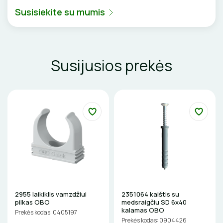
Susisiekite su mumis
VENTILIATORIAI
BATERIJOS
Susijusios prekės
EL. SKAMBUČIAI
ŽAIBOSAUGA IR ĮŽEMINIMAS
GELINĖS JUNGTYS
ĮKROVIMO SPRENDIMAI
Įkrovimo stotelės
ATSUKTUVAI
AUTOMATINIAI JUNGIKLIAI
2955 laikiklis vamzdžiui
2351064 kaištis su
pilkas OBO
medsraigčiu SD 6x40
Įkrovimo kabeliai
ELEKTRINIS ŠILDYMAS
REPLĖS
kalamas OBO
KONTAKTORIAI
Prekės kodas: 0405197
Prekės kodas: 0904426
Nešiojami įkrovikliai