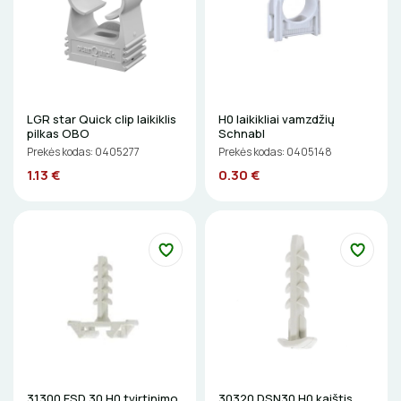
ŽIBINTUVĖLIAI
PRATRAUKIKLIAI
BŪGNAI KABELIŲ VYNIOJIMUI
LGR star Quick clip laikiklis
H0 laikikliai vamzdžių
pilkas OBO
Schnabl
Prekės kodas: 0405277
Prekės kodas: 0405148
GRĘŽIMO KARŪNOS, GRĄŽTAI
1.13 €
0.30 €
GULSČIUKAI
ETIKEČIŲ SPAUSDINTUVAI
PJOVIMO ĮRANKIAI
KALIMO ĮRANKIAI
LITAVIMO, KLIJAVIMO ĮRANKIAI
31300 ESD 30 H0 tvirtinimo
30320 DSN30 H0 kaištis