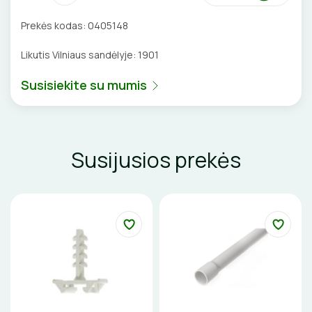
VENTILIATORIAI
Prekės kodas:
0405148
BATERIJOS
Likutis Vilniaus sandėlyje:
1901
Susisiekite su mumis
EL. SKAMBUČIAI
ŽAIBOSAUGA IR ĮŽEMINIMAS
Susijusios prekės
GELINĖS JUNGTYS
ĮKROVIMO SPRENDIMAI
Įkrovimo stotelės
ATSUKTUVAI
AUTOMATINIAI JUNGIKLIAI
Įkrovimo kabeliai
ELEKTRINIS ŠILDYMAS
REPLĖS
KONTAKTORIAI
Nešiojami įkrovikliai