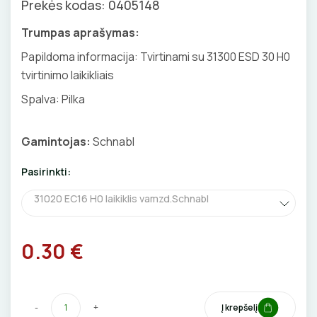
Prekės kodas: 0405148
GNYBTAI
Valdikliai, pulteliai
Pirties apšvietimas
Trumpas aprašymas:
Judesio davikliai
Augalų apšvietimas
ANTGALIAI
Papildoma informacija: Tvirtinami su 31300 ESD 30 H0
Šviestuvų priedai
tvirtinimo laikikliais
KABELIAI, LAIDAI
Spalva: Pilka
ILGIKLIAI/ KIŠTUKAI
Gamintojas:
Schnabl
IZOLIACINĖS JUOSTOS
Pasirinkti:
SANDARIKLIAI
31020 EC16 H0 laikiklis vamzd.Schnabl
TERMO VAMZDELIAI, PIRŠTINĖS
0.30 €
TVIRTINIMO DETALĖS
GRINDINĖS DĖŽUTĖS
-
+
Į krepšelį