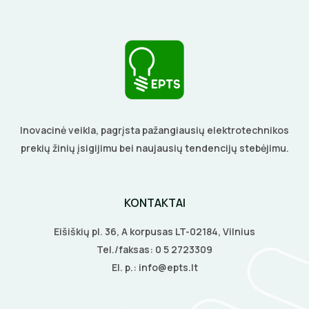
ŽIBINTUVĖLIAI
PRATRAUKIKLIAI
BŪGNAI KABELIŲ VYNIOJIMUI
GRĘŽIMO KARŪNOS, GRĄŽTAI
Inovacinė veikla, pagrįsta pažangiausių elektrotechnikos
prekių žinių įsigijimu bei naujausių tendencijų stebėjimu.
GULSČIUKAI
ETIKEČIŲ SPAUSDINTUVAI
KONTAKTAI
PJOVIMO ĮRANKIAI
Eišiškių pl. 36, A korpusas LT-02184, Vilnius
Tel./faksas:
0 5 2723309
KALIMO ĮRANKIAI
El. p.:
info@epts.lt
LITAVIMO, KLIJAVIMO ĮRANKIAI