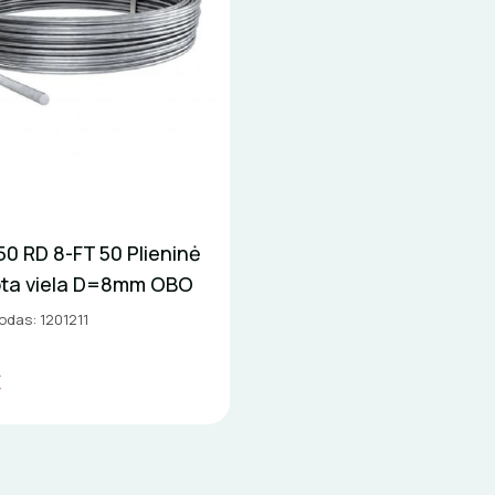
0 RD 8-FT 50 Plieninė
ota viela D=8mm OBO
odas: 1201211
€