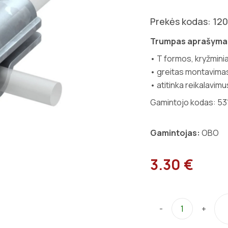
Prekės kodas: 12
Trumpas aprašyma
• T formos, kryžmini
• greitas montavimas,
• atitinka reikalavi
Gamintojo kodas: 53
Gamintojas:
OBO
3.30 €
-
+