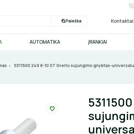
Kontaktai
Paieška
A
AUTOMATIKA
ĮRANKIAI
imas
5311500 249 8-10 ST Greito sujungimo gnybtas-universa
5311500 
sujungi
univers