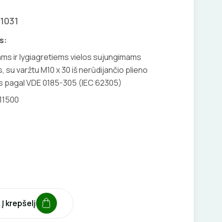
01031
s:
ams ir lygiagretiems vielos sujungimams
 su varžtu M10 x 30 iš nerūdijančio plieno
mus pagal VDE 0185-305 (IEC 62305)
11500
Į krepšelį