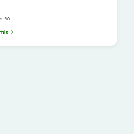
je:
60
umis