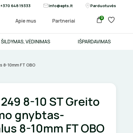
+370 648 19333
info@epts.lt
Parduotuvės
0
Apie mus
Partneriai
ŠILDYMAS, VĖDINIMAS
IŠPARDAVIMAS
lus 8-10mm FT OBO
249 8-10 ST Greito
mo gnybtas-
alus 8-10mm FT OBO