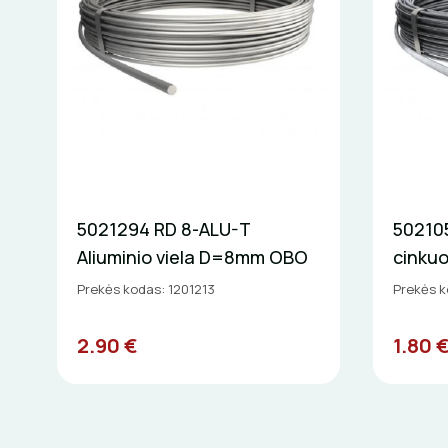
5021294 RD 8-ALU-T
502105
Aliuminio viela D=8mm OBO
cinku
Prekės kodas: 1201213
Prekės k
2.90 €
1.80 