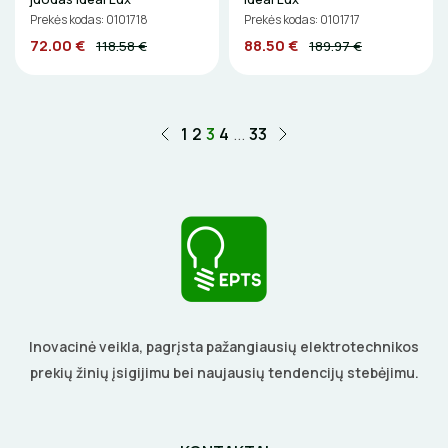
Prekės kodas: 0101718
Prekės kodas: 0101717
72.00 €
88.50 €
118.58 €
189.97 €
1
2
3
4
...
33
Inovacinė veikla, pagrįsta pažangiausių elektrotechnikos
prekių žinių įsigijimu bei naujausių tendencijų stebėjimu.