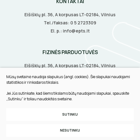
KONTAKTAI
Eišiškių pl. 36, A korpusas LT-02184, Vilnius
Tel./faksas:
0 5 2723309
El. p.:
info@epts.lt
FIZINĖS PARDUOTUVĖS
Eišiškių pl. 36, A korpusas LT-02184, Vilnius
Biruliškių g. 8, LT-52168, Kaunas
Mūsų svetainė naudoja slapukus (angl. cookies). Šie slapukai naudojami
Tilžės g. 60, LT-91108, Klaipėda
statistikos ir rinkodaros tikslais.
Jei Jūs sutinkate, kad šiems tikslams būtų naudojami slapukai, spauskite
INFORMACIJA
„Sutinku“ ir toliau naudokitės svetaine.
Pirkimo taisyklės
SUTINKU
Slapukų parinktys
Privatumo politika
NESUTINKU