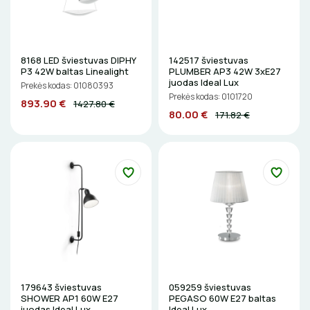
LITAVIMO, KLIJAVIMO ĮRANKIAI
ELEKTRINIAI ĮRANKIAI
8168 LED šviestuvas DIPHY
142517 šviestuvas
P3 42W baltas Linealight
PLUMBER AP3 42W 3xE27
ŽYMEKLIAI
juodas Ideal Lux
Prekės kodas: 01080393
Prekės kodas: 0101720
893.90 €
1427.80 €
80.00 €
171.82 €
179643 šviestuvas
059259 šviestuvas
SHOWER AP1 60W E27
PEGASO 60W E27 baltas
juodas Ideal Lux
Ideal Lux